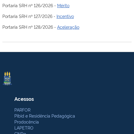
Portaria SRH nº 126/2026 -
Mérito
Portaria SRH nº 127/2026 -
Incentivo
Portaria SRH nº 128/2026 -
Aceleração
Acessos
PARFOR
Pibid e Residência Pedagógica
Prodocência
LAPETRO
CNPq