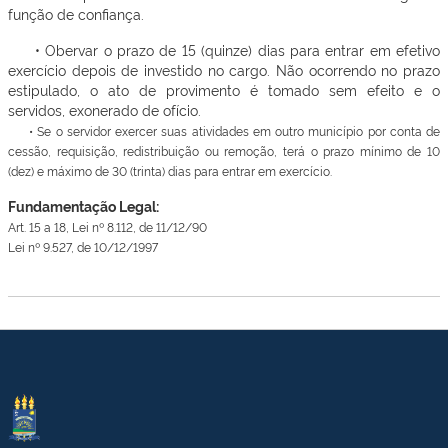
função de confiança.
• Obervar o prazo de 15 (quinze) dias para entrar em efetivo
exercício depois de investido no cargo. Não ocorrendo no prazo
estipulado, o ato de provimento é tomado sem efeito e o
servidos, exonerado de ofício.
• Se o servidor exercer suas atividades em outro município por conta de
cessão, requisição, redistribuição ou remoção, terá o prazo mínimo de 10
(dez) e máximo de 30 (trinta) dias para entrar em exercício.
Fundamentação Legal:
Art. 15 a 18, Lei nº 8.112, de 11/12/90
Lei nº 9.527, de 10/12/1997