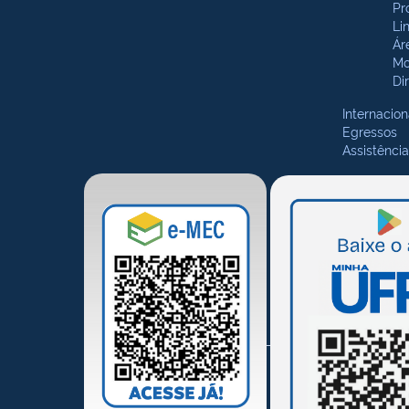
Pr
Li
Ár
Mo
Di
Internacion
Egressos
Assistência