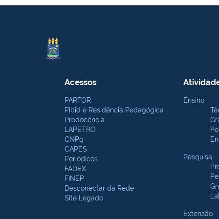
Acessos
Atividad
PARFOR
Ensino
Pibid e Residência Pedagógica
Té
Prodocência
Gr
LAPETRO
Pó
CNPq
En
CAPES
Pesquisa
Periódicos
Pr
FADEX
Pe
FINEP
Gr
Desconectar da Rede
La
Site Legado
Extensão