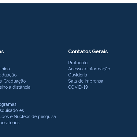
es
Contatos Gerais
Protocolo
cnico
Acesso à Informação
aduação
Ouvidoria
s-Graduação
Sala de Imprensa
sino a distância
COVID-19
ogramas
squisadores
upos e Núcleos de pesquisa
boratórios