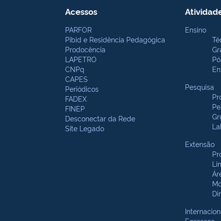
Acessos
Atividad
PARFOR
Ensino
Pibid e Residência Pedagógica
Té
Prodocência
Gr
LAPETRO
Pó
CNPq
En
CAPES
Pesquisa
Periódicos
Pr
FADEX
Pe
FINEP
Gr
Desconectar da Rede
La
Site Legado
Extensão
Pr
Li
Ár
Mo
Di
Internacion
Egressos