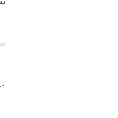
exo
exo
xo