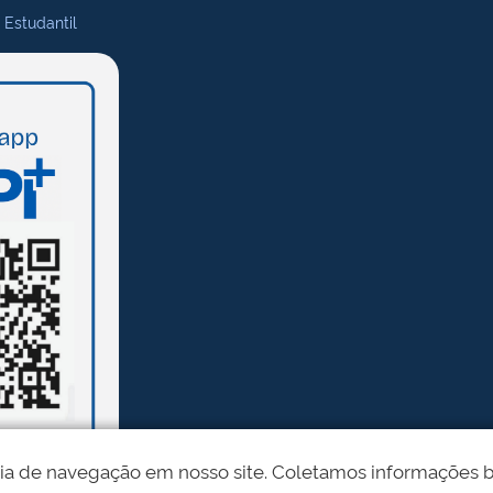
 Estudantil
ia de navegação em nosso site. Coletamos informações bási