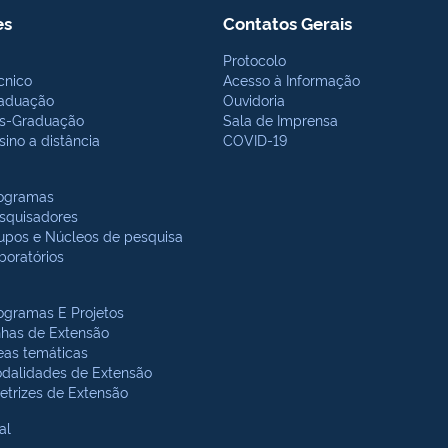
es
Contatos Gerais
Protocolo
cnico
Acesso à Informação
aduação
Ouvidoria
s-Graduação
Sala de Imprensa
sino a distância
COVID-19
ogramas
squisadores
upos e Núcleos de pesquisa
boratórios
ogramas E Projetos
nhas de Extensão
eas temáticas
dalidades de Extensão
retrizes de Extensão
al