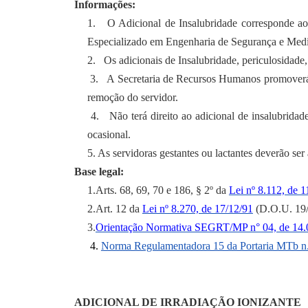
Informações:
1.
O Adicional de Insalubridade corresponde a
Especializado em Engenharia de Segurança e Medi
2.
Os adicionais de Insalubridade, periculosidade
3.
A Secretaria de Recursos Humanos promoverá a
remoção do servidor.
4.
Não terá direito ao adicional de insalubrida
ocasional.
5. As servidoras gestantes ou lactantes deverão ser 
Base legal:
1.
Arts. 68, 69, 70 e 186, § 2º da
Lei nº 8.112, de 1
2.
Art. 12 da
Lei nº 8.270, de 17/12/91
(D.O.U. 19/
3.
Orientação Normativa SEGRT/MP n° 04, de 14.
4.
Norma Regulamentadora 15 da Portaria MTb n.
ADICIONAL DE IRRADIAÇÃO IONIZANTE