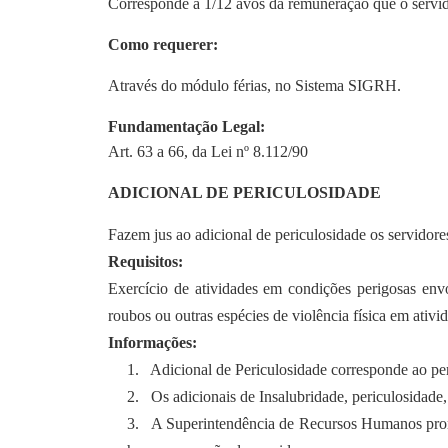
Corresponde a 1/12 avos da remuneração que o servido
Como requerer:
Através do módulo férias, no Sistema SIGRH.
Fundamentação Legal:
Art. 63 a 66, da Lei nº 8.112/90
ADICIONAL DE PERICULOSIDADE
Fazem jus ao adicional de periculosidade os servidor
Requisitos:
Exercício de atividades em condições perigosas envo
roubos ou outras espécies de violência física em ativi
Informações:
1.
Adicional de Periculosidade corresponde ao per
2.
Os adicionais de Insalubridade, periculosidade
3.
A Superintendência de Recursos Humanos promov