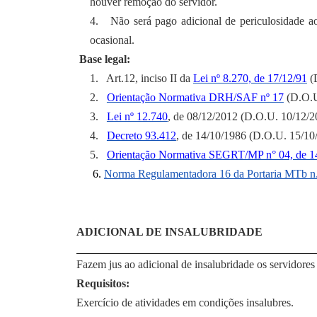
houver remoção do servidor.
4.
Não será pago adicional de periculosidade ao
ocasional.
Base legal:
1.
Art.12, inciso II da
Lei nº 8.270, de 17/12/91
(D
2.
Orientação Normativa DRH/SAF nº 17
(D.O.U
3.
Lei nº 12.740
, de 08/12/2012 (D.O.U. 10/12/2
4.
Decreto 93.412
, de 14/10/1986 (D.O.U. 15/10
5.
Orientação Normativa SEGRT/MP n° 04, de 1
6.
Norma Regulamentadora 16 da Portaria MTb n.
ADICIONAL DE INSALUBRIDADE
Fazem jus ao adicional de insalubridade os servidores
Requisitos:
Exercício de atividades em condições insalubres.