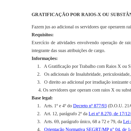
GRATIFICAÇÃO POR RAIOS-X OU SUBSTÂ
Fazem jus ao adicional os servidores que operarem rai
Requisitos:
Exercício de atividades envolvendo operação de raio
integrante das suas atribuições de cargo.
Informações:
1.
A Gratificação por Trabalho com Raios X ou Su
2.
Os adicionais de Insalubridade, periculosidade
3.
O direito ao adicional por irradiação ionizant
4. Os servidores que operam com raios X ou subst
Base legal:
1.
Arts. 1º e 4º do
Decreto nº 877/93
(D.O.U. 21/
2.
Art. 12, parágrafo 2º da
Lei nº 8.270, de 17/12
3.
Arts. 69, parágrafo único, 68 a 72 e 79, da
Lei 
4.
Orientação Normativa SEGRT/MP n° 04, de 1