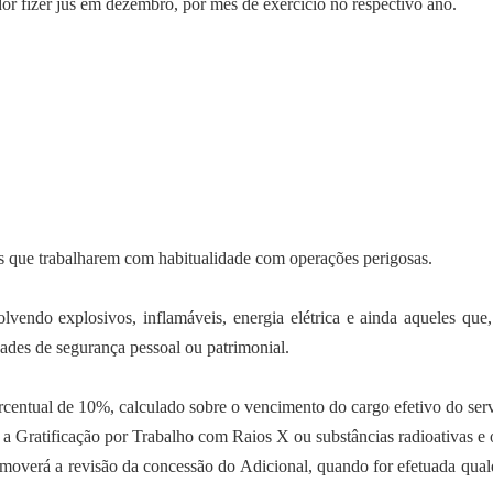
r fizer jus em dezembro, por mês de exercício no respectivo ano.
es que trabalharem com habitualidade com operações perigosas.
lvendo explosivos, inflamáveis, energia elétrica e ainda aqueles qu
dades de segurança pessoal ou patrimonial.
centual de 10%, calculado sobre o vencimento do cargo efetivo do serv
, a Gratificação por Trabalho com Raios X ou substâncias radioativas e 
erá a revisão da concessão do Adicional, quando for efetuada qualque