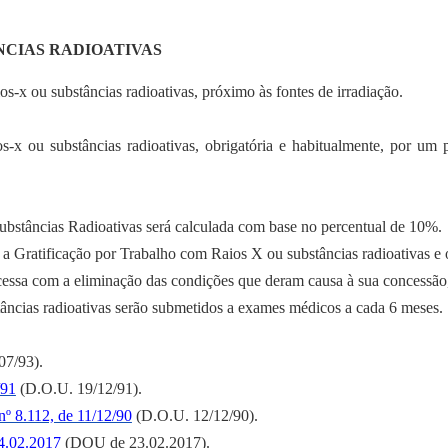
NCIAS RADIOATIVAS
os-x ou substâncias radioativas, próximo às fontes de irradiação.
s-x ou substâncias radioativas, obrigatória e habitualmente, por um
bstâncias Radioativas será calculada com base no percentual de 10%.
, a Gratificação por Trabalho com Raios X ou substâncias radioativas e 
e cessa com a eliminação das condições que deram causa à sua concessão,
âncias radioativas serão submetidos a exames médicos a cada 6 meses.
07/93).
/91
(D.O.U. 19/12/91).
nº 8.112, de 11/12/90
(D.O.U. 12/12/90).
4.02.2017
(DOU de 23.02.2017).