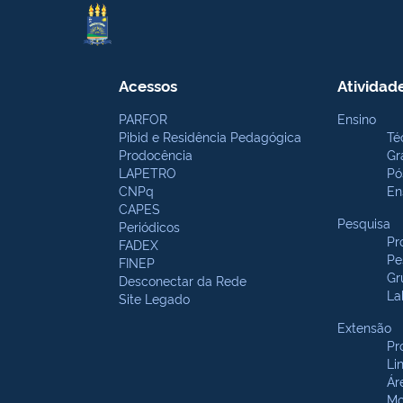
Acessos
Atividad
PARFOR
Ensino
Pibid e Residência Pedagógica
Té
Prodocência
Gr
LAPETRO
Pó
CNPq
En
CAPES
Pesquisa
Periódicos
Pr
FADEX
Pe
FINEP
Gr
Desconectar da Rede
La
Site Legado
Extensão
Pr
Li
Ár
Mo