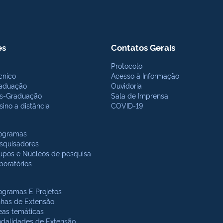
es
Contatos Gerais
Protocolo
cnico
Acesso à Informação
aduação
Ouvidoria
s-Graduação
Sala de Imprensa
sino a distância
COVID-19
ogramas
squisadores
upos e Núcleos de pesquisa
boratórios
ogramas E Projetos
nhas de Extensão
eas temáticas
dalidades de Extensão