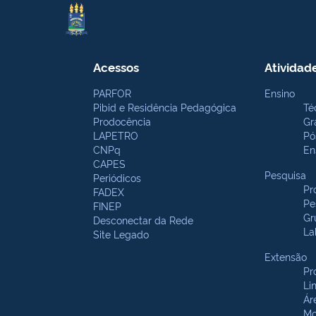
Acessos
Atividad
PARFOR
Ensino
Pibid e Residência Pedagógica
Té
Prodocência
Gr
LAPETRO
Pó
CNPq
En
CAPES
Pesquisa
Periódicos
Pr
FADEX
Pe
FINEP
Gr
Desconectar da Rede
La
Site Legado
Extensão
Pr
Li
Ár
Mo