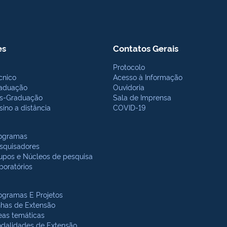
es
Contatos Gerais
Protocolo
cnico
Acesso à Informação
aduação
Ouvidoria
s-Graduação
Sala de Imprensa
sino a distância
COVID-19
ogramas
squisadores
upos e Núcleos de pesquisa
boratórios
ogramas E Projetos
nhas de Extensão
eas temáticas
dalidades de Extensão