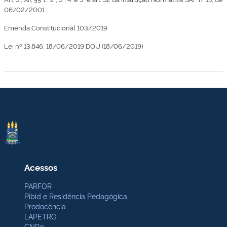
06/02/2001.
Emenda Constitucional 103/2019
Lei nº 13.846, 18/06/2019 DOU (18/06/2019)
Acessos
PARFOR
Pibid e Residência Pedagógica
Prodocência
LAPETRO
CNPq