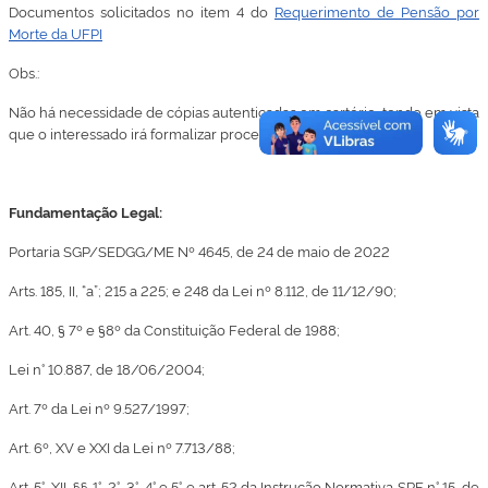
Documentos solicitados no item 4 do
Requerimento de Pensão por
Morte da UFPI
Obs.:
Não há necessidade de cópias autenticadas em cartório, tendo em vista
que o interessado irá formalizar processo eletrônico.
Fundamentação Legal:
Portaria SGP/SEDGG/ME Nº 4645, de 24 de maio de 2022
Arts. 185, II, “a”; 215 a 225; e 248 da Lei nº 8.112, de 11/12/90;
Art. 40, § 7º e §8º da Constituição Federal de 1988;
Lei n° 10.887, de 18/06/2004;
Art. 7º da Lei nº 9.527/1997;
Art. 6º, XV e XXI da Lei nº 7.713/88;
Art. 5°, XII, §§ 1°, 2°, 3°, 4° e 5° e art. 52 da Instrução Normativa SRF n° 15, de