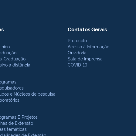
es
Contatos Gerais
Protocolo
cnico
Acesso à Informação
aduação
Ouvidoria
s-Graduação
Sala de Imprensa
sino a distância
COVID-19
ogramas
squisadores
upos e Núcleos de pesquisa
boratórios
ogramas E Projetos
nhas de Extensão
eas temáticas
dalidades de Extensão