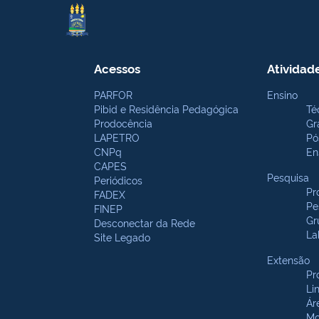
Acessos
Atividad
PARFOR
Ensino
Pibid e Residência Pedagógica
Té
Prodocência
Gr
LAPETRO
Pó
CNPq
En
CAPES
Pesquisa
Periódicos
Pr
FADEX
Pe
FINEP
Gr
Desconectar da Rede
La
Site Legado
Extensão
Pr
Li
Ár
Mo