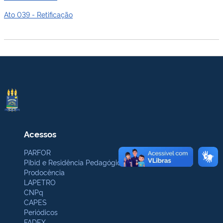
Ato 039 - Retificação
Acessos
PARFOR
Pibid e Residência Pedagógica
Prodocência
LAPETRO
CNPq
CAPES
Periódicos
FADEX