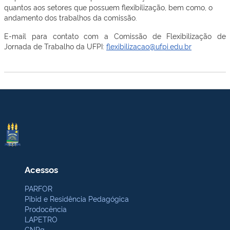
quantos aos setores que possuem flexibilização, bem como, o
andamento dos trabalhos da comissão.
E-mail para contato com a Comissão de Flexibilização de
Jornada de Trabalho da UFPI:
flexibilizacao@ufpi.edu.br
Acessos
PARFOR
Pibid e Residência Pedagógica
Prodocência
LAPETRO
CNPq