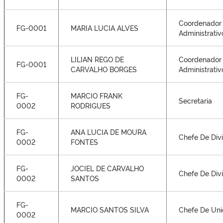
Coordenador
FG-0001
MARIA LUCIA ALVES
Administrativ
LILIAN REGO DE
Coordenador
FG-0001
CARVALHO BORGES
Administrativ
FG-
MARCIO FRANK
Secretaria
0002
RODRIGUES
FG-
ANA LUCIA DE MOURA
Chefe De Div
0002
FONTES
FG-
JOCIEL DE CARVALHO
Chefe De Div
0002
SANTOS
FG-
MARCIO SANTOS SILVA
Chefe De Un
0002