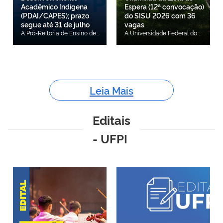
Acadêmico Indígena
Espera (12ª convocação)
(PDAI/CAPES); prazo
do SISU 2026 com 36
segue até 31 de julho
vagas
A Pró-Reitoria de Ensino de Pós-Graduação (PRPG) da Universidade Federal do Piauí (UFPI) informa à comunidade acadêmica que a Coordenação de Aperfeiçoamento de Pessoal de Nível Superior (CAPES) publicou o Edital nº 23/2026, referente ao Programa de Desenvolvimento Acadêmico Indígena (PDAI). O PDAI é uma iniciativa da CAPES voltada à ampliação do acesso de estudantes indígenas à pós-graduação stricto sensu brasileira, fortalecendo as políticas de equidade, diversidade e inclusão no Sistema Nacional de Pós-Graduação (SNPG). O programa integra um conjunto de ações de reparação histórica coordenadas pela CAPES, em articulação com a União Plurinacional dos Estudantes Indígenas (UPEI). Nesta edição, serão concedidas até 300 bolsas de estudo, sendo 200 para cursos de mestrado e 100 para cursos de doutorado, destinadas a estudantes pertencentes a povos indígenas reconhecidos no território nacional brasileiro, que ingressarem em Programas de Pós-Graduação (PPGs) stricto sensu ofertados por Instituições de Ensino Superior (IES), Institutos Federais (IFs) e Institutos de Pesquisa (IPs). O programa tem como objetivo fomentar a formação de pesquisadores e pesquisadoras indígenas, ampliando sua participação na pós-graduação brasileira e fortalecendo as ações afirmativas nos PPGs. Além disso, busca contribuir para a valorização dos saberes originários, o fortalecimento das comunidades e dos territórios indígenas, a produção de conhecimento científico comprometido com as demandas dos povos indígenas e a promoção da diversidade epistêmica no ambiente acadêmico. As vagas poderão estar vinculadas a Programas de Pós-Graduação que desenvolvam pesquisas em áreas estratégicas para os povos indígenas, como educação, educação indígena, políticas públicas, meio ambiente, história, sociologia, antropologia, direito, direitos indígenas, etnologia, sustentabilidade de territórios indígenas, saúde indígena, educação intercultural, etnodesenvolvimento, linguística de línguas indígenas, soberania alimentar, proteção de conhecimentos tradicionais, agroecologia, biologia, entre outras temáticas relacionadas aos Objetivos de Desenvolvimento Sustentável (ODS) e à Agenda Nacional para a Formação de Pessoal de Nível Superior. O público-alvo do PDAI é composto por estudantes indígenas que tenham concluído curso de graduação (para ingresso no mestrado) ou mestrado (para ingresso no doutorado) e que desejem ingressar em cursos de pós-graduação stricto sensu. A PRPG/UFPI destaca que os Programas de Pós-Graduação da Universidade interessados em participar da iniciativa deverão indicar suas vagas no período de 6 a 31 de julho de 2026, conforme cronograma estabelecido no Edital nº 23/2026 da CAPES. A Pró-Reitoria de Ensino de Pós-Graduação incentiva os Programas de Pós-Graduação da UFPI a aderirem ao PDAI, contribuindo para o fortalecimento das políticas de inclusão e ações afirmativas, bem como para a ampliação da participação de estudantes indígenas na pesquisa e na produção científica brasileira. Mais informações, acesse o edital.
A Universidade Federal do Piauí (UFPI) divulgou, nesta sexta-feira (24/07), a convocação da Décima Primeira Chamada da Lista de Espera do SISU 2026 com 36 candidatas(os) em 19 cursos de graduação nas modalidades presencial, semipresencial e a distância, nos campi de Teresina, Floriano, Bom Jesus e Picos. As matrículas institucionais ocorrem conforme o cronograma do Edital PREG/UFPI nº 37, de 24 de julho de 2026 e são realizadas exclusivamente on-line no Sistema de Matrícula da UFPI no site: https://matriculagraduacao.ufpi.br/. A Listagem Geral de Espera do SISU/UFPI 2026 contém 13.352 candidatos que manifestaram interesse pela lista de espera no SISU 2026, conforme estabelecido no Edital SESu/MEC nº 29/2025, e estão classificados por curso e turno, segundo suas notas obtidas no Enem (edições 2023, 2024 ou 2025), com a informação sobre a modalidade de concorrência (AC ou Cotas). Edital nº 29, de 22 de dezembro de 2025. Torna público o cronograma e demais procedimentos relativos ao processo seletivo do Sistema de Seleção Unificada - Sisu referente à edição de 2026. Na Lista Geral de Espera do SISU 2026 da Universidade Federal do Piauí, um(a) candidato(a) pode constar em mais de uma modalidade de concorrência, de acordo com as informações preenchidas pelo(a) candidato(a) no questionário de Perfil Social e de Perfil Econômico para a Lei de Cotas. Uma vez selecionado(a) e convocado(a) para uma dessas modalidades, o(a) candidato(a) será automaticamente excluído(a) das demais modalidades. Por exemplo, o(a) candidato(a) pode constar nas modalidades de concorrência AC, EP2 e PPI-2. Se for selecionado(a) e convocado(a) para a modalidade PPI-2, será excluído(a) das outras modalidades (AC e EP-2). Do total de vagas oferecidas, 50% são destinadas a estudantes que cursaram integralmente e exclusivamente o Ensino Médio na rede pública ou em escolas comunitárias que atuam no âmbito da educação do campo conveniadas com o poder público, conforme estabelece a Lei nº 12.711/2012. A partir dessa exigência, há reserva de vagas a estudantes com renda familiar bruta per capita mensal menor ou igual a 1 salário mínimo, autodeclarados pretos, pardos, indígenas ou quilombolas e para pessoas com deficiência. Prazo para envio da documentação de validação de cotas - Para candidatos cotistas que precisam comprovar critérios de etnia e raça e/ou baixa renda e/ou pessoa com deficiência (PPI-1, Q-1, PCD-1, EP-1, PPI-2 e PCD-2), o envio de documentação de validação das cotas no Sistema de Matrícula da UFPI (https://matriculagraduacao.ufpi.br/) ocorre das 8h do dia 27 de julho de 2026 às 23h59 do dia 29 de julho de 2026, conforme estabelece o cronograma do Edital PREG/UFPI nº 37/2026 de 24 de julho de 2026 e os procedimentos descritos no Edital UFPI nº 2/2025 de 07 de janeiro de 2026, ambos disponíveis na página da UFPI (https://ufpi.br/sisu-cspe). Prazo para envio da Documentação Básica para todos os candidatos (Cotistas e Ampla Concorrência) - Os candidatos da Ampla Concorrência (AC) e os candidatos cotistas devem enviar a Documentação Básica no Sistema de Matrícula da UFPI (https://matriculagraduacao.ufpi.br/), das 8h do dia 27 de julho de 2026 às 23h59 do dia 29 de julho de 2026. A documentação básica está disponível no Anexo III (A a I) do Edital UFPI nº 2/2026 de 07 de janeiro de 2026, disponível na página da UFPI (https://ufpi.br/sisu-cspe). A Matrícula Institucional é um procedimento obrigatório para todos os candidatos convocados nas chamadas (Chamada Regular e Listas de Espera) do Sistema de Seleção Unificada. Nesta primeira etapa das matrículas na UFPI, o aluno formaliza seu vínculo com a Instituição. Há ainda a segunda fase, chamada de “matrícula curricular", que vincula o aluno às disciplinas, que ocorre mais à frente, também on-line (via portal do discente no Sistema Integrado de Gestão de Atividades Acadêmicas (SIGAA). ATENÇÃO! O preenchimento das vagas remanescentes pelos candidatos da Lista de Espera ocorrerá conforme estabelecido no Edital UFPI nº 2, de 07 de janeiro de 2026. O candidato cotista (PPI 1, Q 1, PCD 1, EP 1, PPI 2, Q 2, PCD 2 ou EP2) que for selecionado e convocado para ocupar a vaga de Ampla Concorrência (AC), conforme preconiza a legislação vigente, deverá apresentar a documentação comprobatória referente à Ampla Concorrência, sendo dispensada apresentação dos documentos referente à cota escolhida. O candidato cotista (PPI 1, Q 1, PCD 1, EP 1, PPI 2, Q 2, PCD 2 ou EP2) que for selecionado e convocado para ocupar a vaga de outra modalidade de cota, conforme preconiza a legislação vigente, deverá apresentar a documentação comprobatória referente à cota para a qual foi convocado, em concordância com o questionário do perfil socioeconômico respondido pelo candidato no ato de inscrição do SISU. Quando um determinado tipo de vaga de cotas não possuir mais candidatos aptos na espera, a convocação adotará a sistemática disposta nos Art. 14º e 15º, da Portaria Normativa nº 18, de 11 de outubro de 2012 e na Seção IV da Portaria Normativa nº 21, de 5 de novembro de 2012. Neste caso, o candidato (AC ou Cotista) será identificado com um símbolo (#, *, &, %, @, ^, ~, $ ou AC) ao lado do número do CPF e período de ingresso, e a legenda relacionada ao símbolo encontra-se no final do documento, informando a modalidade de concorrência original do candidato. Especificamente neste caso, o candidato deverá apresentar os documentos referentes a sua concorrência original (AC ou Cota escolhida). É de exclusiva responsabilidade do candidato participante da lista de espera da edição única do SiSU 2025, o acompanhamento das convocações da lista de espera, no endereço eletrônico www.ufpi.br/sisu-cspe, e a observância dos procedimentos e prazos estabelecidos, no Edital UFPI nº 2, de 07 de janeiro de 2026 e nos demais editais de convocação. Confira a 11ª Chamada da Lista de Espera do SISU 2026. Edital PREG/UFPI nº 37/2026 - Cronograma e Procedimentos de Matrícula para a Décima Primeira Chamada da Lista de Espera. Confira o Edital UFPI nº 2/2026 do SISU 2026. Calendário Acadêmico de 2026. A CSPE/PREG recomenda aos (às) discentes a procurar a Coordenação do curso para sanar dúvidas gerais sobre o curso e a Matrícula Curricular. LOCALIZAÇÃO E CANAIS DE ATENDIMENTO DAS COORDENAÇÕES DE CURSO Tem dúvidas? Confira o espaço de respostas para as perguntas mais frequentes: https://ufpi.br/sisu-cspe#duvidas-gerais-e-perguntas-frequentes O candidato que necessitar tirar dúvidas e/ou obter mais informações gerais sobre o SiSU/UFPI, ou o procedimento de Heteroidentificação deve entrar em contato, exclusivamente por e-mail: Este endereço de email está sendo protegido de spambots. Você precisa do JavaScript ativado para vê-lo.. O candidato que necessitar tirar dúvidas e/ou obter mais informações sobre os procedimentos de Cota renda, deve entrar em contato, exclusivamente por e-mail: Este endereço de email está sendo protegido de spambots. Você precisa do JavaScript ativado para vê-lo.. O candidato que necessitar tirar dúvidas e/ou obter mais informações sobre os procedimentos de Cota pessoa com deficiência, deve entrar em contato, exclusivamente por e-mail: Este endereço de email está sendo protegido de spambots. Você precisa do JavaScript ativado para vê-lo.. Ao enviar o e-mail informe os seguintes dados: Nome completo do(a) candidato(a), CPF e Data de Nascimento; Chamada para o qual foi convocado (Chamada regular, 1º Lista de espera, 2º Lista de espera...); Curso, turno e Centro ou campi (Ex. Direito Noturno CCHL ou Agronomia Matutino e Vespertino CPCE); Vaga para qual concorreu (Ampla Concorrência, PPI 1, Q 1, PCS 1, EP 1, PPI 2, Q 2, PCD 2 ou EP 2); Lives da CSPE/PREG sobre o SISU 2026 Live - 16/01/2026 - 14:30h - https://www.youtube.com/live/ajO4zBy2mo8Live - 23/01/2026 - 14:30h - https://www.youtube.com/watch?v=d13ZhtIJ4QALive - 30/01/2026 - 14:30h - https://www.youtube.com/live/L7glXsuEG7o?si=mxsIA_THH-yvTdU9
Leia Mais
Editais
- UFPI