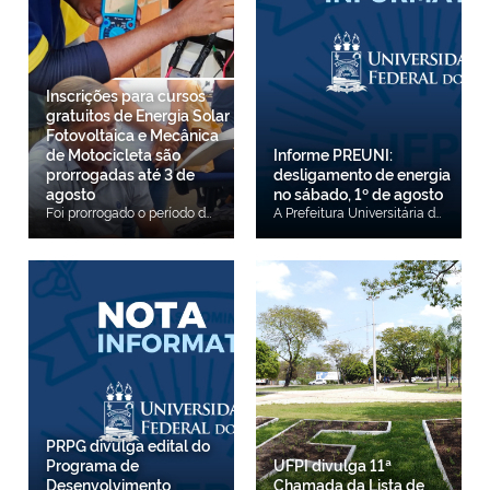
Inscrições para cursos
gratuitos de Energia Solar
Fotovoltaica e Mecânica
de Motocicleta são
Informe PREUNI:
prorrogadas até 3 de
desligamento de energia
agosto
no sábado, 1º de agosto
Foi prorrogado o período de inscrições para os cursos gratuitos de Energia Solar Fotovoltaica e Mecânica de Motocicleta, ofertados pelo projeto de extensão Acredita no Primeiro Passo – Qualifique-se e Empreenda. A alteração foi oficializada por meio da Errata nº 01 do Edital nº 17/2026. Com a mudança, os interessados poderão se inscrever até o dia 3 de agosto de 2026, por meio de formulário eletrônico, disponível aqui. Também foram atualizadas as demais etapas do cronograma: o resultado preliminar será divulgado em 17 de agosto, o período para recursos ocorrerá em 18 de agosto, o resultado final será publicado em 19 de agosto e o início das formações está previsto para 31 de agosto de 2026. Os cursos são destinados a pessoas com idade entre 16 e 65 anos, inscritas no Cadastro Único para Programas Sociais do Governo Federal (CadÚnico), residentes em Teresina e municípios vizinhos, que atendam aos critérios estabelecidos no edital. Ao todo, estão sendo ofertadas 360 vagas, sendo 60 para o curso de Energia Solar Fotovoltaica e 300 para o curso de Mecânica de Motocicleta. As capacitações serão realizadas presencialmente, com aulas teóricas no período noturno e atividades práticas aos sábados, no Centro de Tecnologia da UFPI e na Escola da Câmara Municipal de Teresina. Os interessados devem realizar a inscrição gratuitamente por meio do formulário eletrônico e anexar a documentação exigida no edital: CPF, RG, comprovante de residência, comprovante de escolaridade e Número de Identificação Social (NIS). Acesse aqui o edital. Acesse aqui a retificação do cronograma.
A Prefeitura Universitária da Universidade Federal do Piauí (PREUNI/UFPI) comunica o desligamento das Subestações Abrigadas 02 e 07 do CMPP, no dia 1º de agosto (sábado), das 8h às 12h, para manutenção preventiva.Setores afetados: Todo o CCE
PRPG divulga edital do
Programa de
UFPI divulga 11ª
Desenvolvimento
Chamada da Lista de