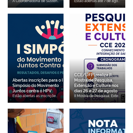
A Coordenadoria de Sustentabilidade Ambiental da Universidade Federal do Piauí (COSAM/UFPI) convida docentes, discentes, técnico-administrativos e demais integrantes da comunidade acadêmica a participarem do ciclo 2026 do Selo ODS Educação, iniciativa que reconhece e dá visibilidade a projetos, programas, ações e práticas alinhados aos Objetivos de Desenvolvimento Sustentável (ODS) da Agenda 2030, com destaque para o ODS 4 – Educação de Qualidade. O programa busca incentivar as instituições de ensino a incorporarem os ODS às atividades de ensino, pesquisa, extensão e gestão. (Selo ODS IES) Na UFPI, poderão ser cadastradas iniciativas desenvolvidas nas áreas de ensino, pesquisa, extensão ou gestão, contribuindo para evidenciar o impacto das ações institucionais e fortalecer o compromisso da Universidade com a sustentabilidade. O prazo para cadastro das iniciativas na plataforma do Selo ODS Educação segue até 19 de agosto. Para realizar a submissão, é necessário que o participante esteja previamente cadastrado como usuário na plataforma. Os interessados deverão solicitar o cadastro junto à COSAM até 15 de agosto, por meio do e-mail Este endereço de email está sendo protegido de spambots. Você precisa do JavaScript ativado para vê-lo.. No assunto da mensagem, deve constar: "Interesse em Cadastro – Selo ODS Educação". No corpo do e-mail, é necessário informar: Nome completo; E-mail institucional; Número de WhatsApp (com DDD); Categoria (docente, discente ou técnico-administrativo). Após a solicitação, os participantes receberão as orientações para acesso à plataforma, bem como os guias necessários para o cadastramento das iniciativas. Mais informações sobre os critérios de participação, categorias e funcionamento do programa podem ser consultadas no portal oficial do Selo ODS Educação: Selo ODS Educação.
Estão abertas até 7 de agosto as inscrições gratuitas para o curso on-line de curta duração Novos letramentos na formação inicial docente: perspectivas teóricas para futuros professores de Língua Portuguesa da era digital, a ser ministrado pelo doutorando do PPGEL/UFPI, Francisco Carlos Vieira Moura de Araújo. Faça sua inscrição aqui. O objetivo do curso é capacitar futuros professores de Língua Portuguesa, problematizando os deslocamentos teóricos e formativos que envolvem a transição do letramento impresso aos novos letramentos na formação inicial docente, considerando as transformações promovidas pelas Tecnologias Digitais de Informação e Comunicação [TDIC], e refletindo sobre suas implicações para uma formação que leve em conta questões de acessibilidade e a constituição de um novo ethos docente na atual era digital. Mais informações pelo e-mail Este endereço de email está sendo protegido de spambots. Você precisa do JavaScript ativado para vê-lo.. Realização: Projeto de extensão LPT Docente do Laboratório de Leitura e Produção Textual (Colégio Técnico de Floriano/UFPI). Apoio: Núcleo de Pesquisa em Estudos Críticos e Linguagem (NECRIL) e Pró-Reitoria de Extensão e Cultura (PREXC/UFPI)
CCE/UFPI realiza II
Abertas inscrições para o I
Mostra de Pesquisa,
Simpósio do Movimento
Extensão e Cultura nos
Juntos contra o HPV
dias 26 e 27 de agosto
Estão abertas as inscrições para o I Simpósio do Movimento Juntos contra o HPV: Resultados, Desafios e Perspectivas, que será realizado no dia 18 de setembro, das 8h às 17h, em formato híbrido, com atividades presenciais no Auditório Central da Universidade Estadual do Ceará (UECE), em Fortaleza, e transmissão on-line. O evento reunirá pesquisadores, profissionais da saúde, gestores, estudantes e representantes de instituições nacionais e internacionais para discutir estratégias de enfrentamento ao HPV e ao câncer do colo do útero. A atividade é promovida pela Universidade Federal do Piauí (UFPI), em parceria com o Grupo Mulheres do Brasil. As inscrições podem ser realizadas por meio da plataforma Doity e são voltadas para profissionais da saúde, docentes, pesquisadores, estudantes e demais interessados na temática. O simpósio tem como principal objetivo promover a integração entre ciência, inovação, gestão e participação social, estimulando a troca de experiências, a disseminação do conhecimento científico e a construção de estratégias para acelerar o cumprimento das metas da Organização Mundial da Saúde (OMS) voltadas à eliminação do câncer do colo do útero como problema de saúde pública. A programação contará com conferências, mesas-redondas e apresentações científicas sobre temas estratégicos, entre eles a formação de redes para eliminar o câncer do colo do útero no Brasil, as experiências exitosas do Movimento Juntos contra o HPV, a vacinação contra o HPV, a inovação tecnológica para ampliar o rastreamento da doença, além de debates sobre saúde digital, educação em saúde, interseccionalidades e políticas públicas voltadas à promoção da equidade no cuidado. O evento marca a consolidação do Movimento Juntos contra o HPV, iniciativa que reúne universidades, instituições de pesquisa, gestores públicos e organizações da sociedade civil em torno do fortalecimento das ações de prevenção, vacinação, rastreamento e mobilização social. Entre as instituições parceiras estão a UFPI, UFC, UECE, URCA, UNILAB, UFMG e Harvard University.
II Mostra de Pesquisa, Extensão e Cultura O Centro de Ciências da Educação da Universidade Federal do Piauí (CCE/UFPI) realizará, nos dias 26 e 27 de agosto, a II Mostra de Pesquisa, Extensão e Cultura com o tema "conhecimento e integração de saberes". O evento tem como objetivo promover a integração e dar visibilidade às ações de pesquisa, extensão e cultura desenvolvidas pela comunidade acadêmica, fortalecendo o intercâmbio de experiências entre docentes, técnicos administrativos e discentes. A submissão de trabalhos está aberta até 19 de agosto e é destinada à comunidade acadêmica do CCE. Os trabalhos aprovados terão o resultado divulgado até o dia 24 de agosto e serão apresentados durante a programação da Mostra. Os interessados podem consultar as orientações para submissão por meio do QR Code disponível no material de divulgação ou acessar o perfil oficial do CCE no Instagram, @cce_ufpi, onde também estão disponíveis mais informações sobre o evento.