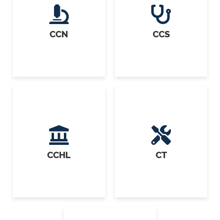
CCN
CCS
CCHL
CT