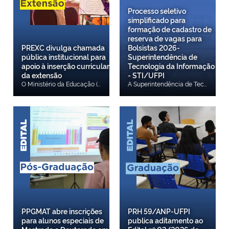
Processo seletivo
simplificado para
formação de cadastro de
reserva de vagas para
PREXC divulga chamada
Bolsistas 2026-
pública institucional para
Superintendência de
apoio à inserção curricular
Tecnologia da Informação
da extensão
- STI/UFPI
O Ministério da Educação (MEC), por meio da Secretaria de Educação Superior (SESu/MEC), em parceria com a Universidade Federal do Piauí (UFPI), anuncia a abertura de submissão de propostas para o Programa Federal de Fomento à Extensão (PROEXT). A presente chamada destina-se a conceder auxílio financeiro a projetos de extensão dos cursos da UFPI que atendam à Resolução CNE/CES no 7/2018. O período de vigência será de 16 meses, com início em 01 de setembro de 2026 e término em 31 de dezembro de 2027. Acesse aqui.
A Superintendência de Tecnologia da Informação da Universidade Federal do Piauí, no uso de suas atribuições legais e regimentais, torna pública a abertura de inscrições para formação de cadastro de reserva de vagas e estabelece normas relativas à realização de processo de seleção para participação em programa de Bolsa Estudantil de experiência extracurricular, profissional e/ou complementar, no âmbito da Superintendência de Tecnologia da Informação / STI-UFPI, no campus da UFPI, na cidade de Teresina, conforme disposto no art. 92, da Resolução N.º 177/2012-CEPEX. As inscrições serão feitas, exclusivamente, a partir do dia 03 de agosto de 2026 de 08h00 até às 23h59min do dia 04 de setembro de 2026. O(a) candidato(a) deverá acessar o formulário eletrônico de inscrição, por meio do link: https://forms.gle/LHtegfV9onE8GRzZ8, responder ao questionário e anexar arquivo (único), em formato pdf, da documentação complementar constantes no item 5.6. EDITAL 01/2026 - Bolsistas STI/UFPI
PPGMAT abre inscrições
PRH 59/ANP-UFPI
para alunos especiais de
publica aditamento ao