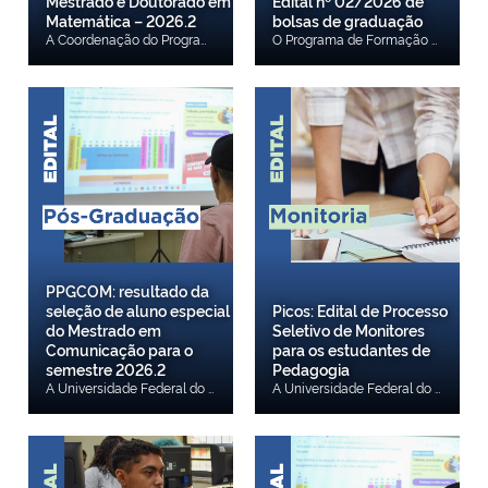
Mestrado e Doutorado em
Edital nº 02/2026 de
Matemática – 2026.2
bolsas de graduação
A Coordenação do Programa de Pós-Graduação em Matemática, no uso de suas atribuições, torna pública a abertura de inscrições para o ingresso de alunos especiais no Curso de Mestrado e Doutorado em Matemática para o segundo semestre letivo do ano de 2026, a qual encontra-se em conformidade com o Regimento Interno do PPGMAT. A inscrição do candidato implicará no conhecimento e aceitação das normas e condições estabelecidas neste edital, em relação às quais não poderá alegar desconhecimento. Confira aqui.
O Programa de Formação de Recursos Humanos da ANP (PRH 59/ANP-UFPI) informa que foi publicado o Aditamento ao Edital nº 02/2026, referente ao processo seletivo para concessão de bolsas de graduação. Os candidatos interessados devem consultar o documento para verificar as alterações e atualizações promovidas no edital original, observando atentamente as novas orientações, quando aplicáveis. O aditamento passa a integrar o Edital nº 02/2026 e deve ser considerado por todos os participantes do processo seletivo. Confira aqui.
PPGCOM: resultado da
seleção de aluno especial
Picos: Edital de Processo
do Mestrado em
Seletivo de Monitores
Comunicação para o
para os estudantes de
semestre 2026.2
Pedagogia
A Universidade Federal do Piauí (UFPI), por meio do Programa de Pós-Graduação em Comunicação (PPPGCOM), torna público o resultado da seleção de aluno especial do Mestrado em Comunicação para o semestre 2026.2. Confira aqui.
A Universidade Federal do Piauí (UFPI), através do Campus Senador Helvídio Nunes de Barros (CSHNB), torna público o Edital de Processo Seletivo de Monitores para os estudantes de Pedagogia regularmente matriculados no período letivo 2026.2, de acordo com o disposto na Resolução No 76/15– CEPEX, de 09/06/2015 e no EDITAL No 10/2025- CAAC/PREG/UFPI, de 14 de novembro de 2025. Confira aqui o edital.