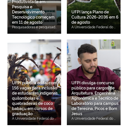
Produtividade em
Pesquisa e
Desenvolvimento
UFPI lança Plano de
Tecnológico começam
Cultura 2026-2036 em 6
em 11 de agosto
de agosto
Pesquisadoras e pesquisadores da Universidade Federal do Piauí (UFPI) poderão se inscrever, de 11 de agosto a 4 de setembro de 2026, no Programa de Bolsas de Produtividade em Pesquisa e em Desenvolvimento Tecnológico (PQDT) 2026-2027. As inscrições serão realizadas exclusivamente por meio eletrônico, conforme as orientações previstas no edital. O resultado final está previsto para 25 de setembro de 2026. O programa é destinado a pesquisadoras e pesquisadores da UFPI que tiveram projetos recomendados pelo Conselho Nacional de Desenvolvimento Científico e Tecnológico (CNPq), mas que não foram contemplados com bolsas em razão das limitações orçamentárias. Novidades do edital A edição 2026-2027 do PQDT apresenta mudanças em relação ao edital anterior. O número de bolsas passa de 22 para 25, com a criação de três novas bolsas. Também foi instituída uma cota específica de três bolsas para docentes dos campi de Picos, Floriano e Bom Jesus, destinada a pesquisadores das unidades fora de sede. Outra novidade é o novo modelo de distribuição das bolsas, que prevê uma etapa inicial de distribuição entre as grandes áreas do conhecimento e uma regra de alternância por Comitês de Assessoramento do CNPq, buscando ampliar a representatividade das diferentes áreas de pesquisa. O edital também passa a exigir que os projetos submetidos estejam previamente cadastrados e validados na PROPESQI, por meio do SIGAA, até o encerramento do período de inscrições. Além das novidades, o programa mantém a destinação mínima de oito bolsas para pesquisadoras autodeclaradas do gênero feminino, desde que atendidos os critérios de elegibilidade e classificação previstos no edital. Como participar As inscrições deverão ser realizadas exclusivamente por meio eletrônico, conforme as orientações e o cronograma estabelecidos no edital. O documento reúne informações sobre critérios de elegibilidade, documentação exigida, etapas do processo seletivo e procedimentos para submissão das propostas. O edital completo está disponível na página da PROPESQI.
A Universidade Federal do Piauí (UFPI) realiza, no dia 6 de agosto, às 15h, no Salão Nobre da Reitoria, o lançamento oficial do Plano de Cultura da UFPI 2026-2036. Elaborado pela Coordenadoria de Cultura e Cidadania da Pró-Reitoria de Extensão e Cultura (COCC/PREXC), o documento estabelece as diretrizes para consolidar a cultura como política institucional permanente da Universidade, promovendo o planejamento, a continuidade e o monitoramento das ações culturais desenvolvidas na Instituição. O Plano de Cultura busca integrar iniciativas de ensino, pesquisa, extensão e inovação, orientando o desenvolvimento de ações voltadas à valorização da diversidade cultural, da memória, do patrimônio institucional e das manifestações artísticas presentes nos diferentes campi da UFPI. O lançamento representa a consolidação da política cultural da Universidade e integra o conjunto de instrumentos estruturantes incentivados pelo Ministério da Cultura para fortalecer a institucionalização da cultura nas universidades brasileiras. Além do Plano de Cultura, esse processo contempla a Política de Cultura da UFPI, instituída pela Resolução CEPEX/UFPI nº 1.037, de 18 de junho de 2026, e a regulamentação do Notório Saber em Artes, Ofícios e Cultura Popular ou Tradicional, estabelecida pela Resolução CONSUN/UFPI nº 401, de 23 de janeiro de 2026. A Resolução do Notório Saber institui o reconhecimento de mestres e mestras da cultura popular e tradicional, valorizando seus conhecimentos e possibilitando sua participação em atividades de ensino, pesquisa e extensão da Universidade. A normativa também reconhece os saberes tradicionais em igualdade de legitimidade com os saberes acadêmicos, fortalecendo a preservação, a transmissão e a difusão das culturas populares e ampliando o diálogo entre a UFPI e as comunidades detentoras desses conhecimentos. A elaboração do Plano de Cultura foi construída de forma participativa, envolvendo docentes, técnico-administrativos, estudantes, representantes de grupos culturais, artistas, agentes da sociedade civil e gestores da Universidade. O processo incluiu o mapeamento das potencialidades culturais e das demandas institucionais nos campi de Teresina, Picos, Floriano e Bom Jesus. O documento está estruturado em quatro eixos estratégicos: Memória, Patrimônio Material e Imaterial; Fomento, Produção e Difusão Cultural; Cultura, Identidade e Diversidade; e Formação, Pesquisa e Extensão em Cultura. Entre as principais metas estão a ampliação de editais e bolsas voltados à área cultural, o fortalecimento dos grupos artísticos da Universidade, a preservação da memória institucional, a valorização das culturas populares e tradicionais e o incentivo à participação da comunidade universitária na formulação, execução e acompanhamento das políticas culturais. Integrado ao Plano de Desenvolvimento Institucional (PDI) da UFPI e alinhado às diretrizes do Sistema Nacional de Cultura, o Plano de Cultura 2026-2036 estabelece bases para transformar ações culturais isoladas em uma política universitária permanente, democrática e inclusiva.
UFPI publica edital com
UFPI divulga concurso
156 vagas para inclusão
público para cargos de
de estudantes indígenas,
Arquitetura, Engenharia
quilombolas e
Agronômica e Técnico de
quebradeiras de coco
Laboratório para campus
babaçu em cursos de
de Teresina, Picos e Bom
graduação
Jesus
A Universidade Federal do Piauí (UFPI), por meio da Pró-Reitoria de Ensino de Graduação (PREG), lançou o edital do Processo Seletivo Específico e Diferenciado (PSED) para o preenchimento de 156 vagas remanescentes destinadas à Política de Inclusão de estudantes indígenas, quilombolas e quebradeiras de coco babaçu nos cursos de graduação da Instituição. O ingresso dos candidatos selecionados ocorrerá no período letivo 2026.2. As inscrições estarão abertas de 5 a 12 de agosto, exclusivamente por meio de formulário eletrônico. As 156 vagas estão distribuídas entre cursos de graduação ofertados nos campi da UFPI e integram a Política de Inclusão de estudantes indígenas, quilombolas e quebradeiras de coco babaçu, instituída pela Resolução CONSUN/UFPI nº 402/2026. Podem participar do processo seletivo candidatos autodeclarados e reconhecidos como indígenas, quilombolas ou quebradeiras de coco babaçu, que tenham concluído o Ensino Médio ou equivalente e atendam aos critérios estabelecidos no edital, nas Normas Gerais de Graduação da UFPI (Resolução CEPEX/UFPI nº 177/2012 e suas alterações) e na Política de Inclusão da Universidade. Caso as vagas não sejam totalmente preenchidas na Chamada Regular (1ª convocação), os candidatos classificados poderão ser convocados por meio de lista de espera, conforme editais específicos que serão divulgados na página oficial da UFPI. O processo seletivo será realizado em três etapas. A primeira consiste na verificação dos requisitos e da documentação apresentada no ato da inscrição, de caráter eliminatório. A segunda corresponde à análise das notas do Histórico Escolar, de caráter classificatório. Já a terceira etapa será uma prova de redação presencial, em Língua Portuguesa, de caráter eliminatório e classificatório. A prova de redação terá duração de duas horas e será aplicada na data prevista no cronograma do edital, no município escolhido pelo candidato durante a inscrição: Teresina, Picos, Floriano ou Bom Jesus. O local de realização da prova, com informações sobre estabelecimento, endereço e sala, será divulgado posteriormente na página oficial do processo seletivo, de acordo com o município indicado pelo candidato no momento da inscrição. O resultado final será divulgado em 28 de agosto. O edital completo, o formulário de inscrição e o cronograma do processo seletivo estão disponíveis na página oficial do PSED da UFPI. Acesse o edital.
A Universidade Federal do Piauí (UFPI) publicou edital Nº 12/2026 de concurso público para o provimento de cargos da carreira de Técnico-Administrativo em Educação (TAE). A seleção será organizada pela Coordenadoria de Concursos, Projetos e Seleções (COPESE) e oferece oportunidades para candidatos com formação de níveis médio e superior. As inscrições poderão ser realizadas de 29 de julho a 27 de agosto, exclusivamente pela internet, por meio do site da COPESE. Ao todo, o concurso oferece cinco vagas. Para os cargos de nível superior (Classe E), são disponibilizadas duas vagas para Arquiteto e Urbanista, destinadas à Prefeitura Universitária, no Campus Ministro Petrônio Portella, em Teresina, e uma vaga para Engenheiro Agrônomo, destinada ao Centro de Ciências Agrárias (CCA), também em Teresina. Dessas vagas, uma será destinada à ampla concorrência e duas serão reservadas a candidatos pretos e pardos, conforme previsto na legislação. Para os cargos de nível médio (Classe D), estão sendo ofertadas duas vagas para Técnico de Laboratório. Uma delas é destinada à área de Anatomia, no Campus Senador Helvídio Nunes de Barros (CSHNB), em Picos, para ampla concorrência. A outra é voltada para a área de Análises Clínicas, no Hospital Veterinário Universitário do Campus de Bom Jesus, reservada a candidatos com deficiência (PcD). O concurso será composto por prova escrita objetiva, de caráter eliminatório e classificatório, aplicada a todos os cargos. A avaliação está prevista para o dia 18 de outubro, das 8h30 às 12h30, na cidade de Teresina (PI). A prova contará com 50 questões de múltipla escolha, cada uma com cinco alternativas e apenas uma resposta correta. Os candidatos terão quatro horas para concluir a avaliação, já incluído o tempo destinado ao preenchimento do cartão-resposta. O conteúdo programático da prova abrangerá as disciplinas de Língua Portuguesa, Matemática, Legislação e Conhecimentos Específicos de cada cargo. O resultado final do concurso está previsto para ser divulgado no dia 27 de novembro. O edital completo, com informações sobre requisitos, cronograma, conteúdo programático e demais etapas da seleção, está disponível no site da COPESE.