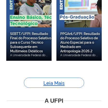
SEBTT/UFPI: Resultado
PPGAnt/UFPI: Resultado
Final do Processo Seletivo
do Processo Seletivo de
para o Curso Técnico
Aluno Especial para o
Subsequente em
Mestrado em
Multimeios Didáticos
Antropologia 2026.2
A Universidade Federal do Piauí (UFPI), por meio da Superintendência do Ensino Básico, Técnico e Tecnológico (SEBTT/UFPI), torna público o Resultado Final do Processo Seletivo para o Curso Técnico Subsequente em Multimeios Didáticos - EAD (Edital Nº 009/2026 – SEBTT/UFPI) Acesse o resultado final.
A Universidade Federal do Piauí (UFPI), por meio do Programa de Pós-Graduação em Antropologia (PPAnt), torna público o Resultado do Processo Seletivo de Aluno Especial para o Mestrado em Antropologia 2026.2 - Edital 05/2026 – PPGAnt/UFPI. Confira aqui o resultado.
Leia Mais
A UFPI