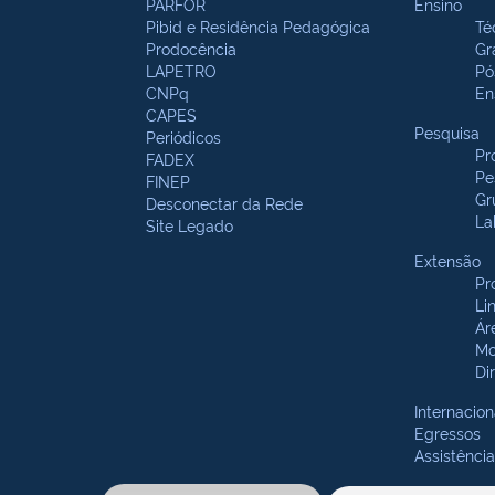
PARFOR
Ensino
Pibid e Residência Pedagógica
Té
Prodocência
Gr
LAPETRO
Pó
CNPq
En
CAPES
Pesquisa
Periódicos
Pr
FADEX
Pe
FINEP
Gr
Desconectar da Rede
La
Site Legado
Extensão
Pr
Li
Ár
Mo
Di
Internacion
Egressos
Assistência