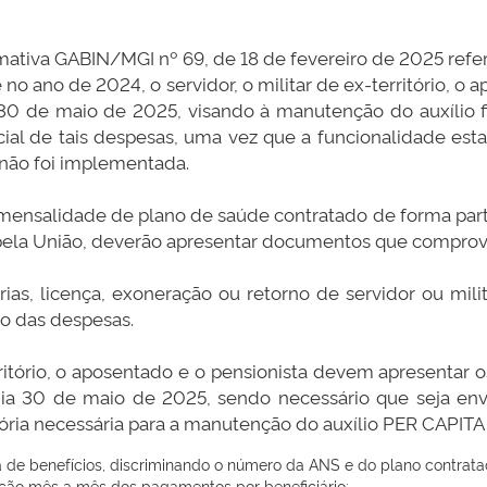
mativa GABIN/MGI nº 69, de 18 de fevereiro de 2025 ref
no ano de 2024, o servidor, o militar de ex-território, o
0 de maio de 2025, visando à manutenção do auxílio fi
ial de tais despesas, uma vez que a funcionalidade est
não foi implementada.
 mensalidade de plano de saúde contratado de forma par
 pela União, deverão apresentar documentos que comprov
ias, licença, exoneração ou retorno de servidor ou milit
o das despesas.
território, o aposentado e o pensionista devem apresent
ia 30 de maio de 2025, sendo necessário que seja env
ria necessária para a manutenção do auxílio PER CAP
 de benefícios, discriminando o número da ANS e do plano contrata
ção mês a mês dos pagamentos por beneficiário;