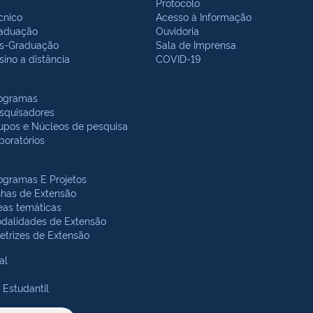
Protocolo
cnico
Acesso à Informação
aduação
Ouvidoria
s-Graduação
Sala de Imprensa
sino a distância
COVID-19
ogramas
squisadores
upos e Núcleos de pesquisa
boratórios
ogramas E Projetos
nhas de Extensão
eas temáticas
dalidades de Extensão
retrizes de Extensão
al
 Estudantil