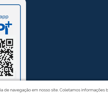
ia de navegação em nosso site. Coletamos informações bási