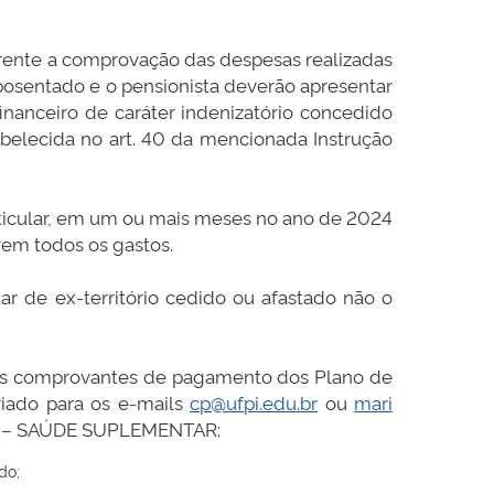
erente a comprovação das despesas realizadas
 aposentado e o pensionista deverão apresentar
nanceiro de caráter indenizatório concedido
abelecida no art. 40 da mencionada Instrução
ticular, em um ou mais meses no ano de 2024
em todos os gastos.
ar de ex-território cedido ou afastado não o
ar os comprovantes de pagamento dos Plano de
iado para os e-mails
cp@ufpi.edu.br
ou
mari
ITA – SAÚDE SUPLEMENTAR:
do;