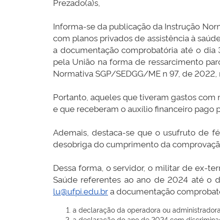
Prezado(a)s,
Informa-se da publicação da Instrução Nor
com planos privados de assistência à saúde 
a documentação comprobatória até o dia 3
pela União na forma de ressarcimento parc
Normativa SGP/SEDGG/ME n 97, de 2022, 
Portanto, aqueles que tiveram gastos com
e que receberam o auxílio financeiro pago
Ademais, destaca-se que o usufruto de fér
desobriga do cumprimento da comprovaçã
Dessa forma, o servidor, o militar de ex-
Saúde referentes ao ano de 2024 até o d
lu@ufpi.edu.br
a documentação comprobató
a declaração da operadora ou administradora
a declaração do ano de 2024 com discrimina