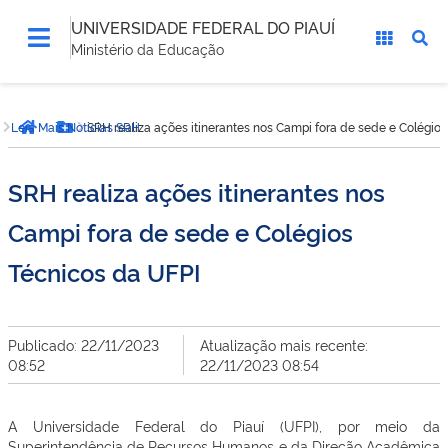
UNIVERSIDADE FEDERAL DO PIAUÍ
Ministério da Educação
Você
Leia Mais Noticias SRH
SRH realiza ações itinerantes nos Campi fora de sede e Colégio
está
Página inicial
Botão Menu
aqui:
SRH realiza ações itinerantes nos
Campi fora de sede e Colégios
Técnicos da UFPI
Publicado: 22/11/2023
Atualização mais recente:
08:52
22/11/2023 08:54
A Universidade Federal do Piauí (UFPI), por meio da
Superintendência de Recursos Humanos e da Direção Acadêmica