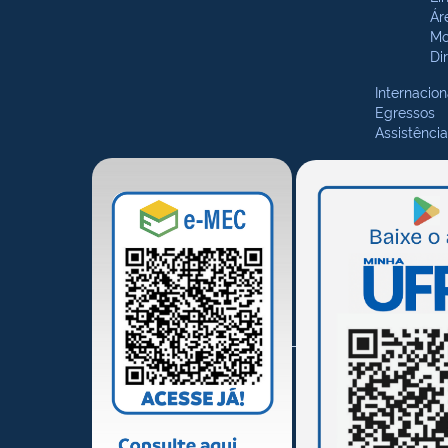
Ár
Mo
Di
Internacion
Egressos
Assistência