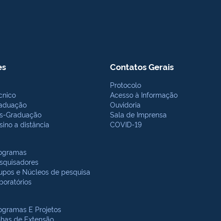
es
Contatos Gerais
Protocolo
cnico
Acesso à Informação
aduação
Ouvidoria
s-Graduação
Sala de Imprensa
sino a distância
COVID-19
ogramas
squisadores
upos e Núcleos de pesquisa
boratórios
ogramas E Projetos
nhas de Extensão