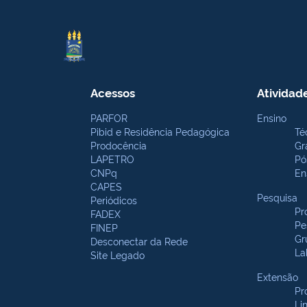
Acessos
Atividad
PARFOR
Ensino
Pibid e Residência Pedagógica
Té
Prodocência
Gr
LAPETRO
Pó
CNPq
En
CAPES
Pesquisa
Periódicos
Pr
FADEX
Pe
FINEP
Gr
Desconectar da Rede
La
Site Legado
Extensão
Pr
Li