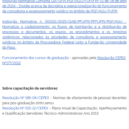
Instrução Normativa Conjunta GR/UFPI-PGF/AGU/FUFPI Nº 01 de 08 de abril
de 2024 - Dispõe acerca da disciplina e operacionalização do funcionamento
da consultoria e assessoramento jurídico no âmbito da PGF/AGU-FUFPI.
Instrução Normativa n. 00002/2025/GAB/PFUFPI/PFFUFPI/
PGF/AGU -
Normatiza o cadastramento, os fluxos de tramitação e a distribuição de
processos e documentos, os prazos, os procedimentos e os registros
sistêmicos, relacionados às atividades de consultoria e assessoramento
jurídicos no âmbito da Procuradoria Federal junto à Fundação Universidade
do Piauí.
Funcionamento dos cursos de graduação
- aprovadas pela
Resolução CEPEX
Nº177/2012
Sobre capacitação de servidores:
Resolução Nº 186-06/CEPEX
- Normas de afastamento de pessoal docentes
para pós-graduação
strito sensu
Resolução Nº 015-12/CEPEX
- Plano Anual de Capacitação, Aperfeiçoamento
e Qualificação Servidores Técnico-Administrativos Ano 2013