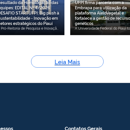
esultado da Homologação das
UFPI firma parceria com a
quipes: EDITAL Nº 4/2026
Embrapa para utilização da
ESAFIO STARTUFPI: Big push à
plataforma AleloVegetal e
ustentabilidade - Inovação em
fortalece a gestão de recurs
etores estratégicos do Piauí
genéticos
A Pró-Reitoria de Pesquisa e Inovação (PROPESQI) da Universidade Federal do Piauí (UFPI) torna público, o Resultado da Homologação das equipes do EDITAL Nº 4/2026 DESAFIO STARTUFPI: Big push à Sustentabilidade - Inovação em Setores estratégicos do Piauí. Confira aqui o resultado da homologação das equipes.
Leia Mais
essos
Contatos Gerais