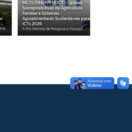
MCTI/FINEP/FNDCT - Cadeias
Socioprodutivas da Agricultura
Familiar e Sistemas
os
Agroalimentares Sustentáveis para
ICTs 2026
A Universidade Federal do Piauí (UFPI), por meio da Pró-Reitoria de Pesquisa e Inovação (PROPESQI), firmou parceria com a Empresa Brasileira de Pesquisa Agropecuária (Embrapa) para utilização da plataforma AleloVegetal, sistema nacional voltado à gestão de coleções e bancos de germoplasma vegetal. A iniciativa representa um importante avanço para a organização, documentação e conservação dos recursos genéticos mantidos pela Universidade, fortalecendo as atividades de pesquisa, ensino, inovação e extensão desenvolvidas na instituição. Além disso, a parceria amplia a integração da UFPI com a rede nacional de instituições que atuam na conservação da biodiversidade e dos recursos fitogenéticos brasileiros. O AleloVegetal é uma plataforma desenvolvida pela Embrapa que permite o gerenciamento de informações sobre coleções biológicas e bancos de germoplasma, oferecendo ferramentas para cadastro, documentação, rastreabilidade e consulta de materiais genéticos. O sistema também favorece a padronização das informações, a preservação do patrimônio genético e o compartilhamento de dados entre instituições de pesquisa. Como parte das ações previstas na parceria, após o retorno das atividades acadêmicas do semestre letivo 2026.2, a equipe técnica da Embrapa realizará uma apresentação institucional da plataforma para pesquisadores, docentes, técnicos e demais servidores da UFPI interessados na utilização do sistema. Durante o encontro serão apresentadas as principais funcionalidades da plataforma, bem como as orientações para o cadastramento de coleções, usuários e materiais, além da definição das primeiras ações para implantação do sistema na Universidade. A data do evento será divulgada em breve pelos canais oficiais da PROPESQI. Enquanto isso, a PROPESQI convida os pesquisadores e responsáveis por coleções científicas da UFPI a conhecerem os materiais disponibilizados pela Embrapa, que apresentam tutoriais e informações sobre a utilização da plataforma. Acesse os materiais de apoio: AleloVegetal Consultas: https://av.cenargen.embrapa.br/avconsulta/Passaporte/busca.do AleloWiki – Portal de Apoio aos Sistemas Alelo: https://alelowiki-cenargen.nuvem.ti.embrapa.br Tutorial para cadastro de coleções: https://alelowiki-cenargen.nuvem.ti.embrapa.br/index.php?title=AleloVegetal:_Tutorial_como_cadastrar_banco_ou_cole%C3%A7%C3%A3o_de_germoplasma Tutorial para cadastro de usuários: https://alelowiki-cenargen.nuvem.ti.embrapa.br/index.php?title=AleloVegetal:_Tutorial_como_cadastrar_usu%C3%A1rios_no_sistema Tutorial para cadastro de acessos (materiais): https://alelowiki-cenargen.nuvem.ti.embrapa.br/index.php?title=AleloVegetal:_Tutorial_como_cadastrar_acessos A PROPESQI reforça que a participação da comunidade acadêmica será fundamental para consolidar a implantação da plataforma na UFPI, ampliando a visibilidade das coleções científicas da instituição e contribuindo para a preservação, valorização e uso sustentável dos recursos genéticos em benefício da pesquisa científica e da inovação.
A Pró-Reitoria de Pesquisa e Inovação (PROPESQI), por meio da Coordenadoria de Infraestrutura de Pesquisa (CIP) da Universidade Federal do Piauí (UFPI), torna público o Resultado Final do Edital Interno para a Seleção de Proposta para a Chamada Pública MCTI/FINEP/FNDCT - Cadeias Socioprodutivas da Agricultura Familiar e Sistemas Agroalimentares Sustentáveis para ICTs 2026. Confira aqui o Resultado Final.