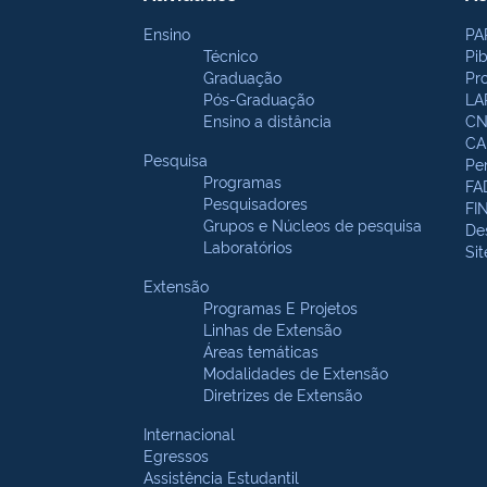
Ensino
PA
Técnico
Pi
Graduação
Pr
Pós-Graduação
LA
Ensino a distância
CN
CA
Pesquisa
Pe
Programas
FA
Pesquisadores
FI
Grupos e Núcleos de pesquisa
De
Laboratórios
Si
Extensão
Programas E Projetos
Linhas de Extensão
Áreas temáticas
Modalidades de Extensão
Diretrizes de Extensão
Internacional
Egressos
Assistência Estudantil