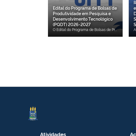
R
Edital do Programa de Bolsas de
e
Produtividade em Pesquisa e
D
Desenvolvimento Tecnológico
S
(PQDT) 2026-2027
S
O Edital do Programa de Bolsas de Produtividade em Pesquisa e em Desenvolvimento Tecnológico (PQDT) 2026-2027 é destinado ao apoio de pesquisadores da UFPI com projetos recomendados pelo CNPq e não contemplados por restrições orçamentárias. Principais destaques do Edital: Ampliação do número de bolsas: o programa passa a oferecer 25 bolsas, representando um acréscimo de três bolsas em relação à edição anterior. Valorização dos campi fora de sede: criação de uma cota específica de três bolsas, sendo uma destinada a cada um dos campi de Picos, Floriano e Bom Jesus. Maior equilíbrio entre as áreas do conhecimento: o novo modelo de distribuição das bolsas busca ampliar a representatividade das diferentes áreas de pesquisa da UFPI. Incentivo à participação feminina: manutenção da previsão de no mínimo oito bolsas destinadas a pesquisadoras autodeclaradas do gênero feminino, fortalecendo a política institucional de equidade na pesquisa. Cadastro obrigatório do projeto na PROPESQI: para participar da seleção, o projeto deverá estar previamente cadastrado e validado no SIGAA até o encerramento das inscrições. Cronograma: Período de inscrições: 11 de agosto a 4 de setembro de 2026. Resultado final: 25 de setembro de 2026. Links de acesso: Edital completo. Anexo I em formato editável. Anexo II em formato editável. Anexo III em formato editável. Anexo IV em formato editável. Anexo VI em formato editável. Anexo VII em formato editável.
Atividades
Ac