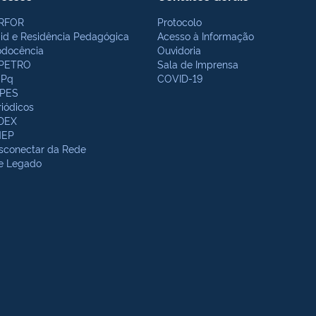
RFOR
Protocolo
bid e Residência Pedagógica
Acesso à Informação
odocência
Ouvidoria
PETRO
Sala de Imprensa
Pq
COVID-19
PES
riódicos
DEX
NEP
sconectar da Rede
te Legado