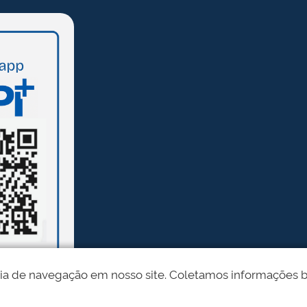
ia de navegação em nosso site. Coletamos informações bási