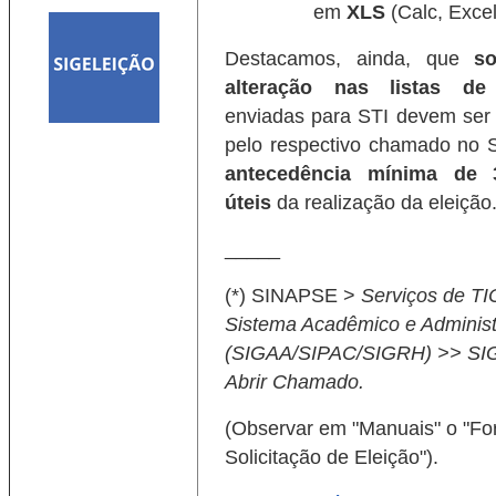
em
XLS
(Calc, Excel
Destacamos, ainda, que
so
alteração nas listas de
enviadas para STI devem se
pelo respectivo chamado n
antecedência mínima de 3
úteis
da realização da eleição
_____
(*) SINAPSE >
Serviços de TI
Sistema Acadêmico e Administ
(SIGAA/SIPAC/SIGRH) >> SIG
Abrir Chamado.
(Observar em "Manuais" o "Fo
Solicitação de Eleição").