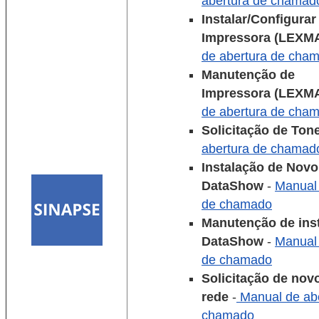
abertura de chamad
Instalar/Configurar
Impressora
(LEXM
de abertura de cha
Manutenção de
Impressora
(LEXM
de abertura de cha
Solicitação de Ton
abertura de chamad
Instalação de Novo
DataShow
-
Manual 
de chamado
Manutenção de ins
DataShow
-
Manual 
de chamado
Solicitação de nov
rede
-
Manual de abe
chamado