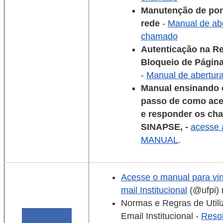
Manutenção de pon
rede
-
Manual de ab
chamado
Autenticação na R
Bloqueio de Pági
-
Manual de abertur
Manual ensinando 
passo de como ace
e responder os ch
SINAPSE, -
acesse 
MANUAL
.
Acesse o manual para vi
mail Institucional
(@ufpi)
Normas e Regras de Util
Email Institucional -
Reso