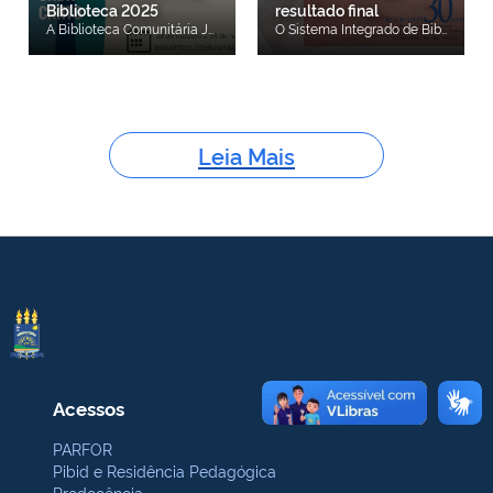
Biblioteca 2025
resultado final
A Biblioteca Comunitária Jornalista Carlos Castello Branco (BCCB) preparou uma programação especial para comemorar a Semana Nacional do Livro e da Biblioteca (SNLB), evento realizado anualmente, com o objetivo de incentivar a leitura, a cultura e a valorização das bibliotecas como espaços múltiplos, de convivência e aprendizado. Com o tema "Arte em todo canto", a edição de 2025 acontecerá de 28 de outubro a 03 de novembro em diversos espaços da biblioteca e contará com atividades que exaltam a produção artística, artesanal, cinematográfica e bibliográfica da região, além de destacar a importância da biblioteca como espaço de transformação, cultura e inclusão. A Semana Nacional do Livro e da Biblioteca foi instituída pelo Decreto nº 84.631, de 9 de abril de 1980, e na UFPI ela já integra a agenda cultural da BCCB, representando uma excelente oportunidade para aproximar a comunidade acadêmica de práticas culturais e educativas transformadoras. Acesse aqui a programação completa. 📅 Confira a programação da SNLB 2025 🎬 De 28 a 30/10 I Mostra de Documentários Piauienses Sessões: 12h e 18h Local: Sala de Multimídia da BCCB 📚 De 28 a 30/10 Feira BCCB de Artesanato Horários: Manhã (9h às 13h) Tarde (14h às 18h) Local: Hall externo da BCCB 🎨 De 28 a 31/10 Exposição artística dos alunos de Artes Visuais Visitação: durante o horário de funcionamento da biblioteca (8h às 20h, segunda a sexta) Local: Hall interno da BCCB 📚 De 28/10 a 03/11 Feira Troca de Livros Horário: De 8h às 18h Local: Hall interno da biblioteca 🎉 De 27/10 a 03/11 Concurso de Fotografia Criativa Local: Instagram 🎉 31/10 Concurso de Cosplay Literário Horário: 10h Local: Hall interno da BCCB 📚 03/11 Lançamento do livro Memória Finita, de Maria das Graças Targino Horário: 17h Local: Sala de Multimídia da BCCB 📌 Informações adicionais: Todas as atividades são gratuitas. Algumas atividades requerem inscrição prévia. Acompanhe pelo Instagram: @bccbufpi Para mais informações, entre em contato: 3237-1771 [Whatsapp] | Este endereço de email está sendo protegido de spambots. Você precisa do JavaScript ativado para vê-lo. | @bccbufpi [Instagram] 📚 Participe! A Semana do Livro e da Biblioteca é uma oportunidade para celebrar o conhecimento, a diversidade literária e a importância dos espaços de leitura e cultura na vida universitária. Esperamos por você!
O Sistema Integrado de Bibliotecas da UFPI, por meio da Biblioteca Comunitária Jorn. Carlos Castello Branco (BCCB), torna público o resultado final do concurso de logomarca da BCCB. O evento foi direcionado aos estudantes da Universidade Federal do Piauí e pensado para promover o engajamento e a interação deste público no projeto de criação da identidade visual da Biblioteca Comunitária. Participaram do evento 41 estudantes, com envio de 10 propostas. Os vencedores receberão kits de livros da Editora da UFPI (EDUFPI), distribuídos da seguinte forma: 30 livros para o 1º lugar, 20 para o 2º lugar e 10 para o 3º lugar. Além disso, terão direito ao empréstimo simultâneo de até 10 livros, pelo período de um ano, e receberão certificado de participação no Concurso de Logomarca da Biblioteca. A logomarca vencedora será anunciada na cerimônia comemorativa aos 30 anos da BCCB, a ser realizada no dia 22 de agosto de 2025, no hall interno da Biblioteca Comunitária. Confira aqui o resultado final.
Leia Mais
Acessos
PARFOR
Pibid e Residência Pedagógica
Prodocência