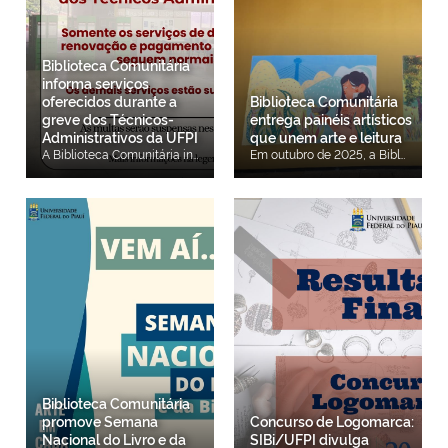
Biblioteca Comunitária
informa serviços
oferecidos durante a
Biblioteca Comunitária
greve dos Técnicos-
entrega painéis artísticos
Administrativos da UFPI
que unem arte e leitura
A Biblioteca Comunitária informa que, durante a greve dos Técnicos-Administrativos da UFPI, o seu horário de funcionamento e a oferta de serviços sofreram alterações. Veja abaixo o que funciona e o que está suspenso. HORÁRIO DE FUNCIONAMENTO DA BIBLIOTECA COMUNITÁRIA Segunda a Sexta, de 8h às 18h SERVIÇOS OFERTADOS Devolução de livros Renovação de livros Pagamento de multas Watsapp para informações (86) 3237-1771 SERVIÇOS SUSPENSOS Empréstimos domiciliares Espaços de estudo (individual, coletivo e salas de estudo em grupo) Salão de jogos LACI Acervo bibliográfico Setor de Periódicos Emissão de declaração de Nada Consta Solicitação de Ficha Catalográfica Negociação de multas atrasadas Capacitações, palestras e treinamentos Visitas guiadas As fichas catalográficas e declarações de Nada Consta somente serão emitidas em casos excepcionais, com a devida comprovação, tais como: aprovação em concurso público e matrícula em pós-graduação.Agradecemos a compreensão de todos diante da mobilização em defesa dos direitos dos servidores Técnico-Administrativos.
Em outubro de 2025, a Biblioteca Comunitária realiza mais uma edição da Semana Nacional do Livro e da Biblioteca (SNLB). Com o tema Arte em cada Canto, diversas atividades culturais compõem a programação do evento, dentre as quais destaca-se a entrega de dois painéis artísticos para a comunidade acadêmica, de autoria de alunos do curso de Artes Visuais da UFPI. Foto: BCCB, 2025. O primeiro painel, de autoria da discente Juliana Costa Carvalho, vencedora do concurso de pintura, em referência ao dia de Teresina, promovido pela Pró-Reitoria de Extensão e Cultura. O painel traz elementos característicos de Teresina, como o pássaro Bem-Ti-Vi, a planta espada de São Jorge, os tons quentes em referência ao calor de Teresina, dentre outros elementos que caracterizam a nossa cidade. Para Juliana, sua obra representa a própria universidade, a cidade de Teresina e a biblioteca, unindo cultura, educação e arte visual. Foto: BCCB, 2025. O segundo painel, de autoria do discente Lucas Martins Sousa, foi construído exclusivamente para a SNLB 2025. Traz vários elementos presentes dentro da UFPI como as árvores e os estudantes que aproveitam os espaços da Biblioteca para leitura e entretenimento. Para Lucas, ter o seu trabalho artístico retratado em um espaço de grande circulação, como o hall externo da Biblioteca é uma grande satisfação e um incentivo para seguir produzindo. As atividades da SNLB acontecem de 28 de outubro a 04 de novembro em múltiplos espaços da BCCB e Rosa dos Ventos.
Biblioteca Comunitária
promove Semana
Concurso de Logomarca:
Nacional do Livro e da
SIBi/UFPI divulga