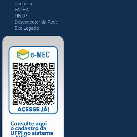
Periódicos
FADEX
FINEP
Desconectar da Rede
Site Legado