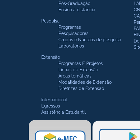
Pós-Graduação
LA
Ensino a distância
CN
CA
Pesquisa
Pe
Programas
FA
Pesquisadores
FI
Grupos e Núcleos de pesquisa
De
Laboratórios
Si
Extensão
Programas E Projetos
Linhas de Extensão
Áreas temáticas
Modalidades de Extensão
Diretrizes de Extensão
Internacional
Egressos
Assistência Estudantil