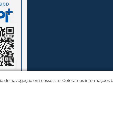
ia de navegação em nosso site. Coletamos informações bási