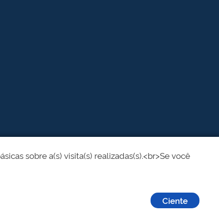
cas sobre a(s) visita(s) realizadas(s).<br>Se você
Ciente