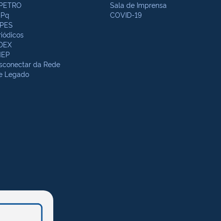
PETRO
Sala de Imprensa
Pq
COVID-19
PES
riódicos
DEX
NEP
sconectar da Rede
te Legado