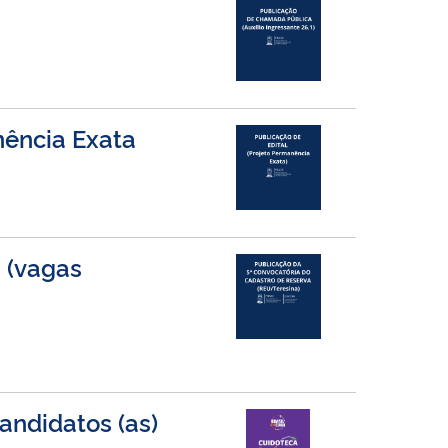
nência Exata
 (vagas
andidatos (as)