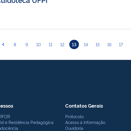
8
9
10
11
12
13
14
15
16
17
essos
Contatos Gerais
RFOR
Protocolo
bid e Residência Pedagógica
Acesso à Informação
odocência
Ouvidoria