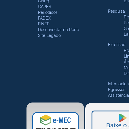
CNPq
En
CAPES
Pesquisa
Periódicos
Pr
FADEX
Pe
FINEP
Gr
Desconectar da Rede
La
Site Legado
Extensão
Pr
Li
Ár
Mo
Di
Internacion
Egressos
Assistência