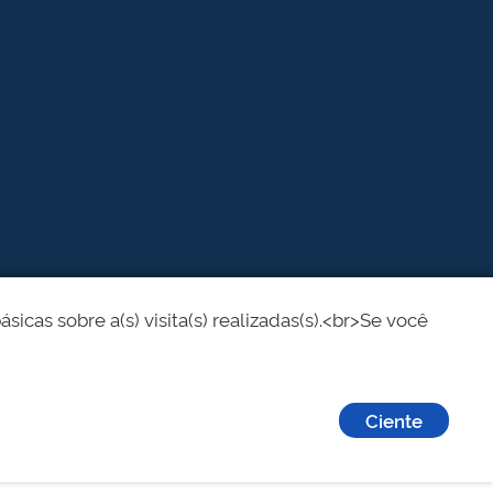
cas sobre a(s) visita(s) realizadas(s).<br>Se você
Ciente