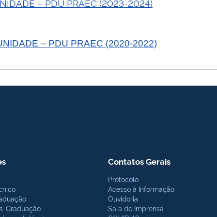
IDADE – PDU PRAEC (2023-2024)
IDADE – PDU PRAEC (2020-2022)
es
Contatos Gerais
Protocolo
cnico
Acesso à Informação
aduação
Ouvidoria
s-Graduação
Sala de Imprensa