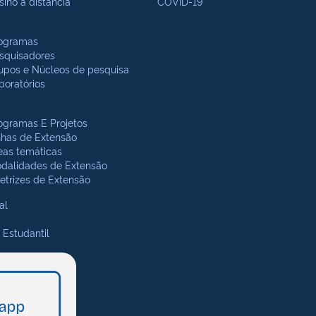
sino a distância
COVID-19
ogramas
squisadores
upos e Núcleos de pesquisa
boratórios
ogramas E Projetos
nhas de Extensão
eas temáticas
dalidades de Extensão
retrizes de Extensão
al
 Estudantil