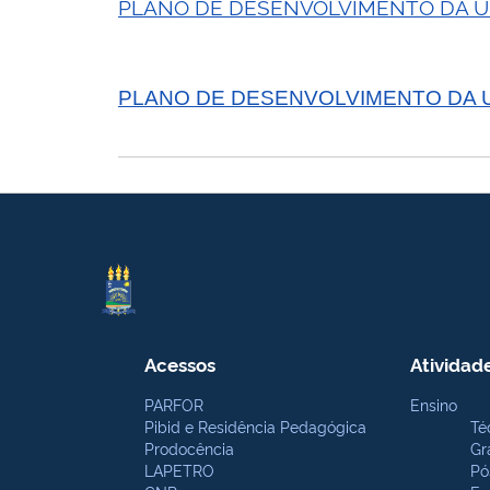
PLANO DE DESENVOLVIMENTO DA UN
PLANO DE DESENVOLVIMENTO DA UN
Acessos
Atividad
PARFOR
Ensino
Pibid e Residência Pedagógica
Té
Prodocência
Gr
LAPETRO
Pó