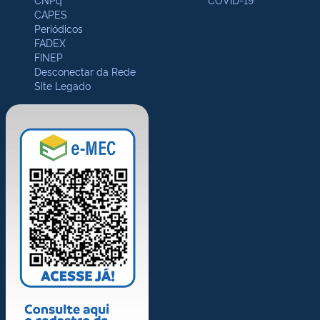
CAPES
Periódicos
FADEX
FINEP
Desconectar da Rede
Site Legado