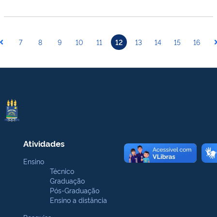
7
8
9
10
11
12
13
14
15
16
Atividades
Ensino
Técnico
Graduação
Pós-Graduação
Ensino a distância