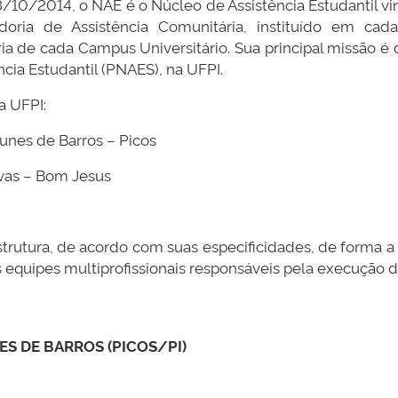
10/2014, o NAE é o Núcleo de Assistência Estudantil vin
oria de Assistência Comunitária, instituído em ca
ia de cada Campus Universitário. Sua principal missão é 
ncia Estudantil (PNAES), na UFPI.
a UFPI:
unes de Barros – Picos
lvas – Bom Jesus
strutura, de acordo com suas especificidades, de forma
quipes multiprofissionais responsáveis pela execução da p
S DE BARROS (PICOS/PI)