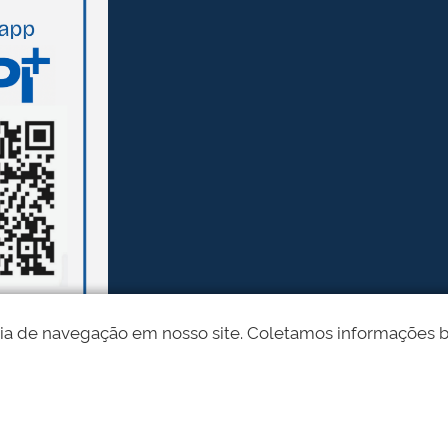
ia de navegação em nosso site. Coletamos informações bási