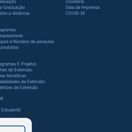
aduação
Ouvidoria
s-Graduação
Sala de Imprensa
sino a distância
COVID-19
ogramas
squisadores
upos e Núcleos de pesquisa
boratórios
ogramas E Projetos
nhas de Extensão
eas temáticas
dalidades de Extensão
retrizes de Extensão
al
 Estudantil