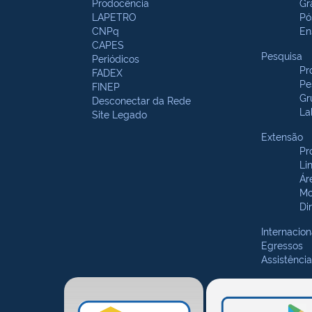
Prodocência
Gr
LAPETRO
Pó
CNPq
En
CAPES
Pesquisa
Periódicos
Pr
FADEX
Pe
FINEP
Gr
Desconectar da Rede
La
Site Legado
Extensão
Pr
Li
Ár
Mo
Di
Internacion
Egressos
Assistência