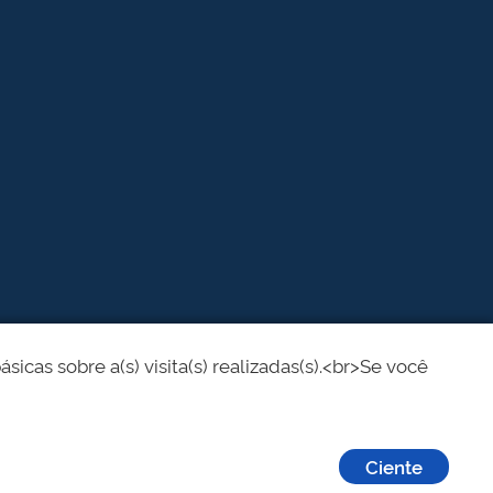
cas sobre a(s) visita(s) realizadas(s).<br>Se você
Ciente