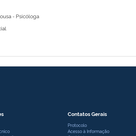
usa - Psicóloga
ial
es
Contatos Gerais
Protocolo
cnico
Acesso à Informação