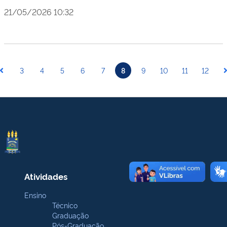
21/05/2026 10:32
3
4
5
6
7
8
9
10
11
12
Atividades
Ensino
Técnico
Graduação
Pós-Graduação