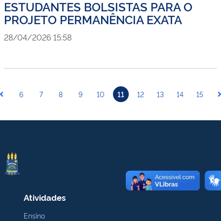
ESTUDANTES BOLSISTAS PARA O
PROJETO PERMANÊNCIA EXATA
28/04/2026 15:58
6
7
8
9
10
11
12
13
14
15
Atividades
Ensino