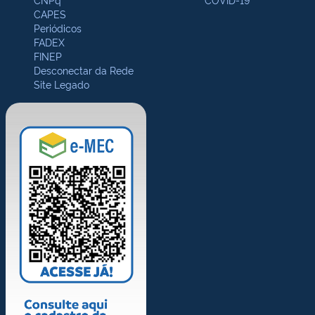
CAPES
Periódicos
FADEX
FINEP
Desconectar da Rede
Site Legado