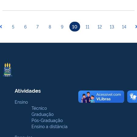
5
6
7
8
9
10
11
12
13
14
Atividades
Ensino
Técnico
Graduação
Pós-Graduação
Ensino a distância