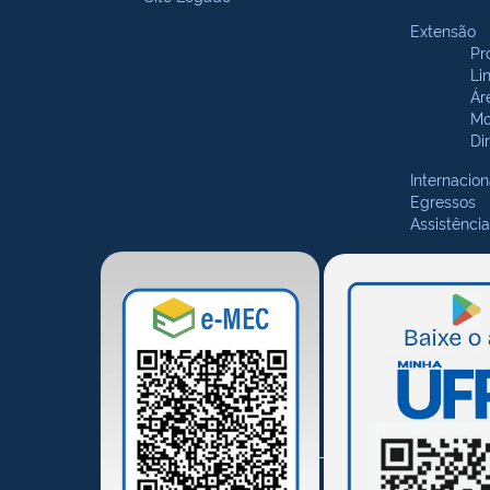
Extensão
Pr
Li
Ár
Mo
Di
Internacion
Egressos
Assistência