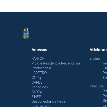
Acessos
Atividad
PARFOR
Ensino
Pibid e Residência Pedagógica
Té
Prodocência
Gr
LAPETRO
Pó
CNPq
En
CAPES
Pesquisa
Periódicos
Pr
FADEX
Pe
FINEP
Gr
Desconectar da Rede
La
Site Legado