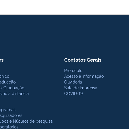
es
Contatos Gerais
Protocolo
cnico
Acesso à Informação
aduação
Ouvidoria
s-Graduação
Sala de Imprensa
sino a distância
COVID-19
ogramas
squisadores
upos e Núcleos de pesquisa
boratórios