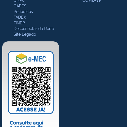
CAPES
Periódicos
FADEX
FINEP
Desconectar da Rede
Site Legado