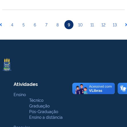
4
5
6
7
8
9
10
11
12
13
Atividades
Ensino
Técnico
Graduação
Pós-Graduação
Ensino a distância