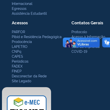
Internacional
Egressos
Assistência Estudantil
Acessos
Contatos Gerais
PARFOR
Protocolo
Pibid e Residência Pedagógica
Acesso à Informação
Prodocência
Ouvidoria
LAPETRO
Sala de Imprensa
CNPq
COVID-19
CAPES
Periódicos
FADEX
FINEP
Desconectar da Rede
Site Legado