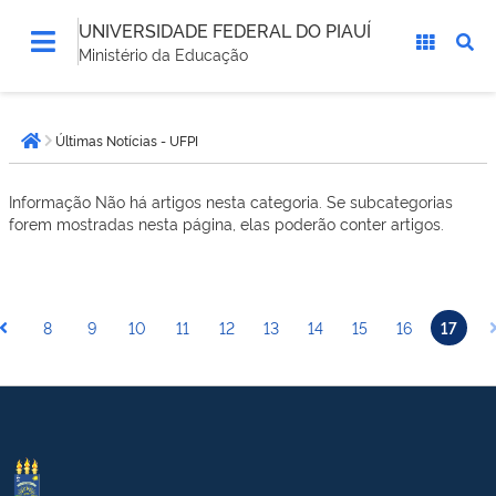
UNIVERSIDADE FEDERAL DO PIAUÍ
Ministério da Educação
Você
Últimas Notícias - UFPI
está
Página inicial
aqui:
Informação
Não há artigos nesta categoria. Se subcategorias
forem mostradas nesta página, elas poderão conter artigos.
8
9
10
11
12
13
14
15
16
17