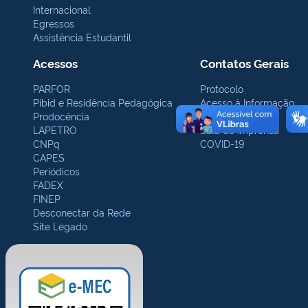
Internacional
Egressos
Assistência Estudantil
Acessos
Contatos Gerais
PARFOR
Protocolo
Pibid e Residência Pedagógica
Acesso à Informação
Prodocência
Ouvidoria
LAPETRO
Sala de Imprensa
CNPq
COVID-19
CAPES
Periódicos
FADEX
FINEP
Desconectar da Rede
Site Legado