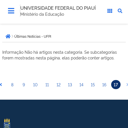
UNIVERSIDADE FEDERAL DO PIAUÍ
Ministério da Educação
Você
Últimas Notícias - UFPI
está
Página inicial
aqui:
Informação
Não há artigos nesta categoria. Se subcategorias
forem mostradas nesta página, elas poderão conter artigos.
8
9
10
11
12
13
14
15
16
17