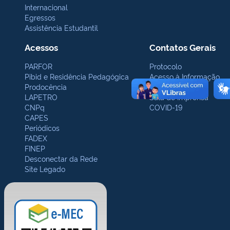
Internacional
Egressos
Assistência Estudantil
Acessos
Contatos Gerais
PARFOR
Protocolo
Pibid e Residência Pedagógica
Acesso à Informação
Prodocência
Ouvidoria
LAPETRO
Sala de Imprensa
CNPq
COVID-19
CAPES
Periódicos
FADEX
FINEP
Desconectar da Rede
Site Legado