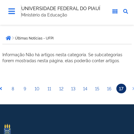
UNIVERSIDADE FEDERAL DO PIAUÍ
Ministério da Educação
Você
Últimas Notícias - UFPI
está
Página inicial
aqui:
Informação
Não há artigos nesta categoria. Se subcategorias
forem mostradas nesta página, elas poderão conter artigos.
8
9
10
11
12
13
14
15
16
17