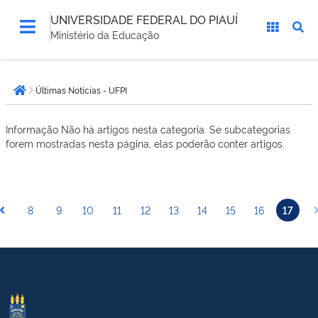
UNIVERSIDADE FEDERAL DO PIAUÍ
Ministério da Educação
Você
Últimas Notícias - UFPI
está
Página inicial
aqui:
Informação
Não há artigos nesta categoria. Se subcategorias
forem mostradas nesta página, elas poderão conter artigos.
8
9
10
11
12
13
14
15
16
17