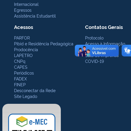
Internacional
Egressos
Assistência Estudantil
Acessos
Contatos Gerais
PARFOR
Protocolo
Pibid e Residência Pedagógica
Acesso à Informação
Prodocência
Ouvidoria
LAPETRO
Sala de Imprensa
CNPq
COVID-19
CAPES
Periódicos
FADEX
FINEP
Desconectar da Rede
Site Legado