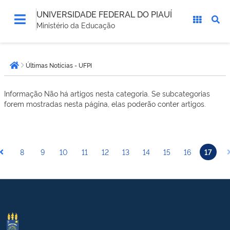
UNIVERSIDADE FEDERAL DO PIAUÍ
Ministério da Educação
Você
Últimas Notícias - UFPI
está
Página inicial
aqui:
Informação
Não há artigos nesta categoria. Se subcategorias
forem mostradas nesta página, elas poderão conter artigos.
8
9
10
11
12
13
14
15
16
17