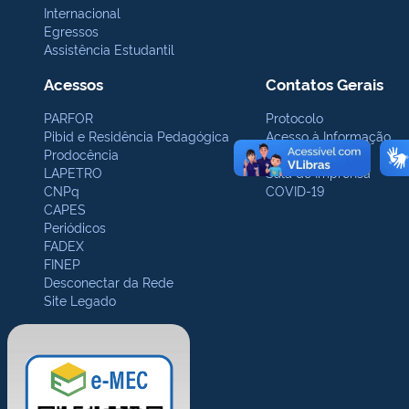
Internacional
Egressos
Assistência Estudantil
Acessos
Contatos Gerais
PARFOR
Protocolo
Pibid e Residência Pedagógica
Acesso à Informação
Prodocência
Ouvidoria
LAPETRO
Sala de Imprensa
CNPq
COVID-19
CAPES
Periódicos
FADEX
FINEP
Desconectar da Rede
Site Legado