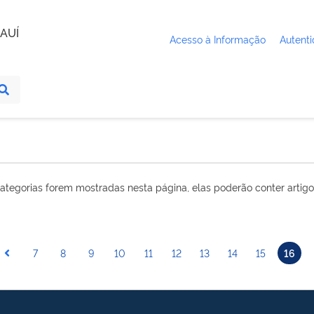
AUÍ
Acesso à Informação
Autenti
ategorias forem mostradas nesta página, elas poderão conter artigo
7
8
9
10
11
12
13
14
15
16