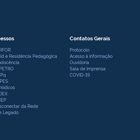
essos
Contatos Gerais
RFOR
Protocolo
bid e Residência Pedagógica
Acesso à Informação
odocência
Ouvidoria
PETRO
Sala de Imprensa
Pq
COVID-19
PES
riódicos
DEX
NEP
sconectar da Rede
te Legado