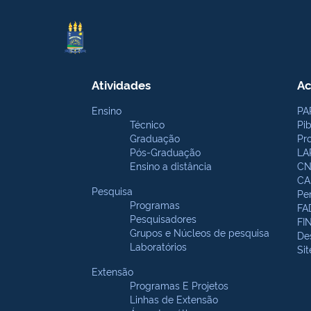
Atividades
Ac
Ensino
PA
Técnico
Pi
Graduação
Pr
Pós-Graduação
LA
Ensino a distância
CN
CA
Pesquisa
Pe
Programas
FA
Pesquisadores
FI
Grupos e Núcleos de pesquisa
De
Laboratórios
Si
Extensão
Programas E Projetos
Linhas de Extensão