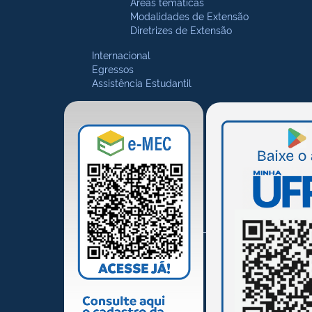
Áreas temáticas
Modalidades de Extensão
Diretrizes de Extensão
Internacional
Egressos
Assistência Estudantil