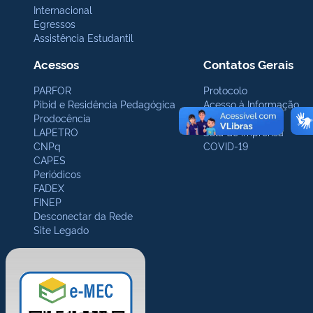
Internacional
Egressos
Assistência Estudantil
Acessos
Contatos Gerais
PARFOR
Protocolo
Pibid e Residência Pedagógica
Acesso à Informação
Prodocência
Ouvidoria
LAPETRO
Sala de Imprensa
CNPq
COVID-19
CAPES
Periódicos
FADEX
FINEP
Desconectar da Rede
Site Legado