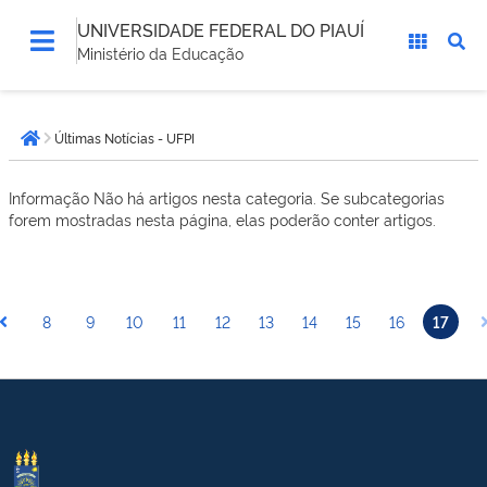
UNIVERSIDADE FEDERAL DO PIAUÍ
Ministério da Educação
Você
Últimas Notícias - UFPI
está
Página inicial
aqui:
Informação
Não há artigos nesta categoria. Se subcategorias
forem mostradas nesta página, elas poderão conter artigos.
8
9
10
11
12
13
14
15
16
17