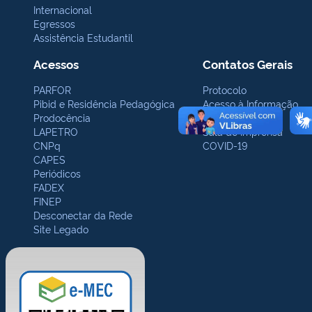
Internacional
Egressos
Assistência Estudantil
Acessos
Contatos Gerais
PARFOR
Protocolo
Pibid e Residência Pedagógica
Acesso à Informação
Prodocência
Ouvidoria
LAPETRO
Sala de Imprensa
CNPq
COVID-19
CAPES
Periódicos
FADEX
FINEP
Desconectar da Rede
Site Legado