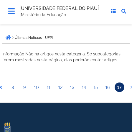
UNIVERSIDADE FEDERAL DO PIAUÍ
Ministério da Educação
Você
Últimas Notícias - UFPI
está
Página inicial
aqui:
Informação
Não há artigos nesta categoria. Se subcategorias
forem mostradas nesta página, elas poderão conter artigos.
8
9
10
11
12
13
14
15
16
17