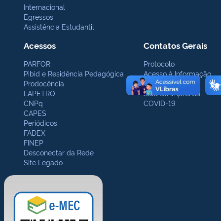
Internacional
Egressos
Assistência Estudantil
Acessos
Contatos Gerais
PARFOR
Protocolo
Pibid e Residência Pedagógica
Acesso à Informação
Prodocência
Ouvidoria
LAPETRO
Sala de Imprensa
CNPq
COVID-19
CAPES
Periódicos
FADEX
FINEP
Desconectar da Rede
Site Legado