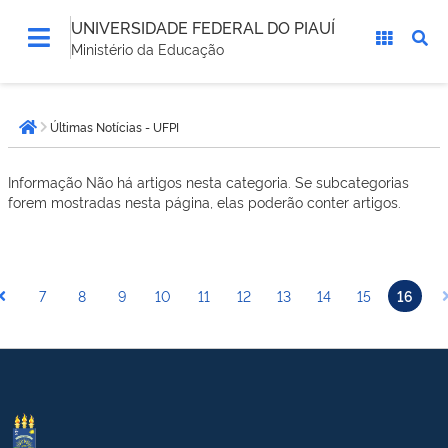
UNIVERSIDADE FEDERAL DO PIAUÍ
Ministério da Educação
Você
Últimas Notícias - UFPI
está
Página inicial
aqui:
Informação
Não há artigos nesta categoria. Se subcategorias
forem mostradas nesta página, elas poderão conter artigos.
7
8
9
10
11
12
13
14
15
16