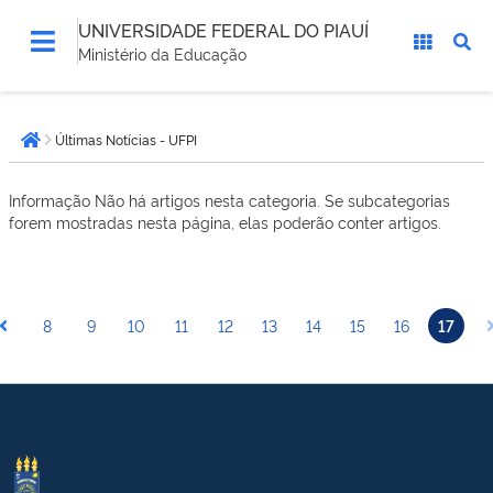
UNIVERSIDADE FEDERAL DO PIAUÍ
Ministério da Educação
Você
Últimas Notícias - UFPI
está
Página inicial
aqui:
Informação
Não há artigos nesta categoria. Se subcategorias
forem mostradas nesta página, elas poderão conter artigos.
8
9
10
11
12
13
14
15
16
17