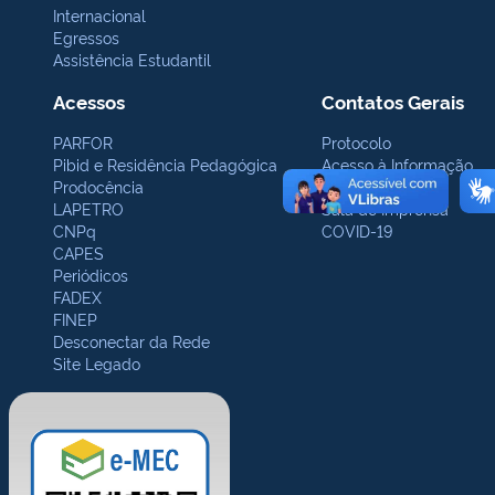
Internacional
Egressos
Assistência Estudantil
Acessos
Contatos Gerais
PARFOR
Protocolo
Pibid e Residência Pedagógica
Acesso à Informação
Prodocência
Ouvidoria
LAPETRO
Sala de Imprensa
CNPq
COVID-19
CAPES
Periódicos
FADEX
FINEP
Desconectar da Rede
Site Legado