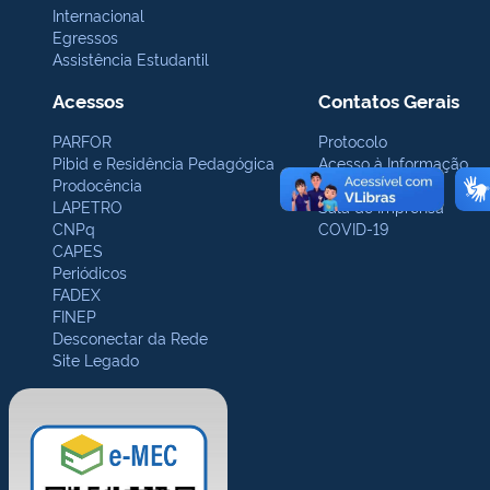
Internacional
Egressos
Assistência Estudantil
Acessos
Contatos Gerais
PARFOR
Protocolo
Pibid e Residência Pedagógica
Acesso à Informação
Prodocência
Ouvidoria
LAPETRO
Sala de Imprensa
CNPq
COVID-19
CAPES
Periódicos
FADEX
FINEP
Desconectar da Rede
Site Legado