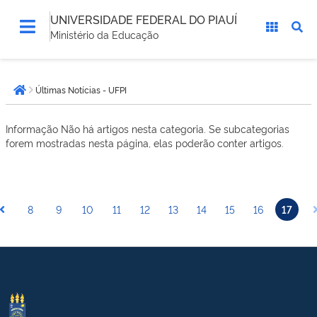
UNIVERSIDADE FEDERAL DO PIAUÍ
Ministério da Educação
Você
Últimas Notícias - UFPI
está
Página inicial
aqui:
Informação
Não há artigos nesta categoria. Se subcategorias
forem mostradas nesta página, elas poderão conter artigos.
8
9
10
11
12
13
14
15
16
17