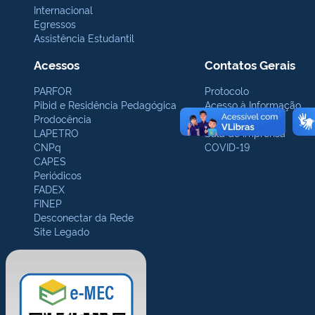
Internacional
Egressos
Assistência Estudantil
Acessos
Contatos Gerais
PARFOR
Protocolo
Pibid e Residência Pedagógica
Acesso à Informação
Prodocência
Ouvidoria
LAPETRO
Sala de Imprensa
CNPq
COVID-19
CAPES
Periódicos
FADEX
FINEP
Desconectar da Rede
Site Legado