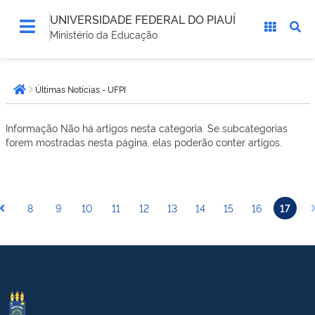
UNIVERSIDADE FEDERAL DO PIAUÍ
Ministério da Educação
Você
Últimas Notícias - UFPI
está
Página inicial
aqui:
Informação
Não há artigos nesta categoria. Se subcategorias
forem mostradas nesta página, elas poderão conter artigos.
8
9
10
11
12
13
14
15
16
17