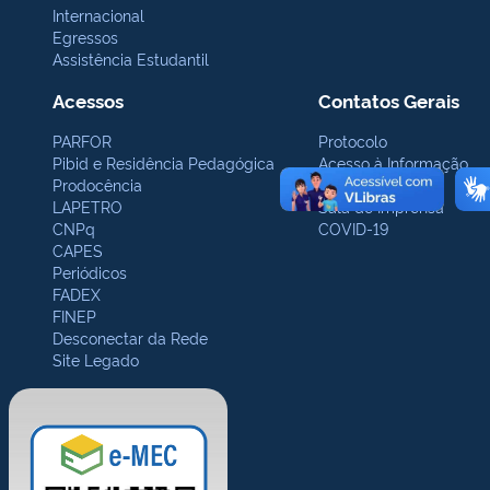
Internacional
Egressos
Assistência Estudantil
Acessos
Contatos Gerais
PARFOR
Protocolo
Pibid e Residência Pedagógica
Acesso à Informação
Prodocência
Ouvidoria
LAPETRO
Sala de Imprensa
CNPq
COVID-19
CAPES
Periódicos
FADEX
FINEP
Desconectar da Rede
Site Legado