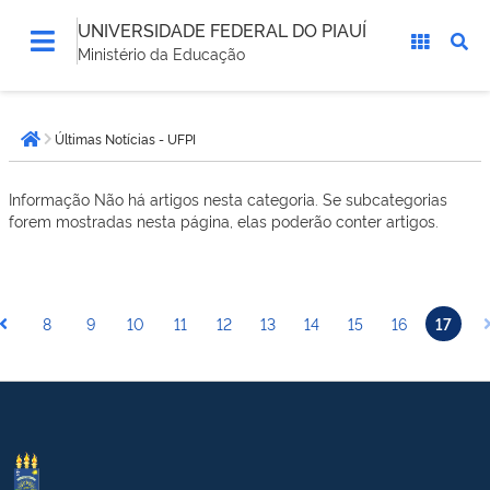
UNIVERSIDADE FEDERAL DO PIAUÍ
Ministério da Educação
Você
Últimas Notícias - UFPI
está
Página inicial
aqui:
Informação
Não há artigos nesta categoria. Se subcategorias
forem mostradas nesta página, elas poderão conter artigos.
8
9
10
11
12
13
14
15
16
17