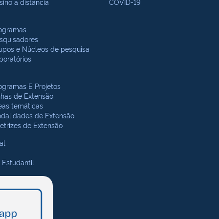
sino a distância
COVID-19
ogramas
squisadores
upos e Núcleos de pesquisa
boratórios
ogramas E Projetos
nhas de Extensão
eas temáticas
dalidades de Extensão
retrizes de Extensão
al
 Estudantil