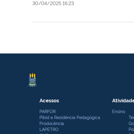
30/04/2025 16:23
Acessos
Atividad
PARFOR
Ensino
Pibid e Residência Pedagógica
Té
Prodocência
Gr
LAPETRO
Pó