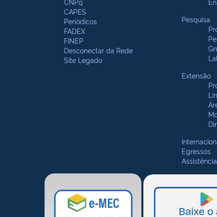
CNPq
En
CAPES
Pesquisa
Periódicos
Pr
FADEX
Pe
FINEP
Gr
Desconectar da Rede
La
Site Legado
Extensão
Pr
Li
Ár
Mo
Di
Internacion
Egressos
Assistência