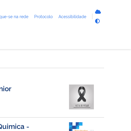
que-se na rede
Protocolo
Acessibilidade
nior
Quimica -