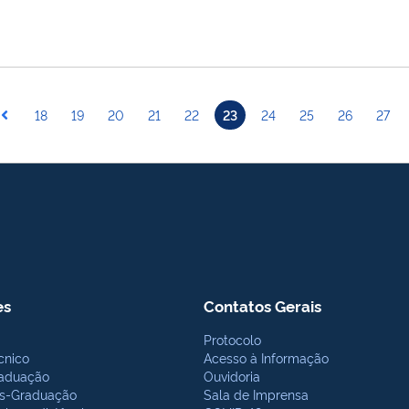
18
19
20
21
22
23
24
25
26
27
es
Contatos Gerais
Protocolo
cnico
Acesso à Informação
aduação
Ouvidoria
s-Graduação
Sala de Imprensa