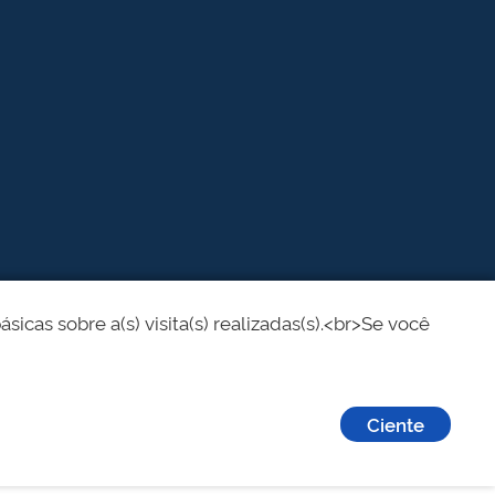
cas sobre a(s) visita(s) realizadas(s).<br>Se você
Ciente