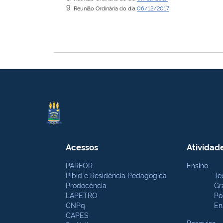
Reunião Ordinária do dia
06/12/2017
Acessos
Atividad
PARFOR
Ensino
Pibid e Residência Pedagógica
Té
Prodocência
Gr
LAPETRO
Pó
CNPq
En
CAPES
Pesquisa