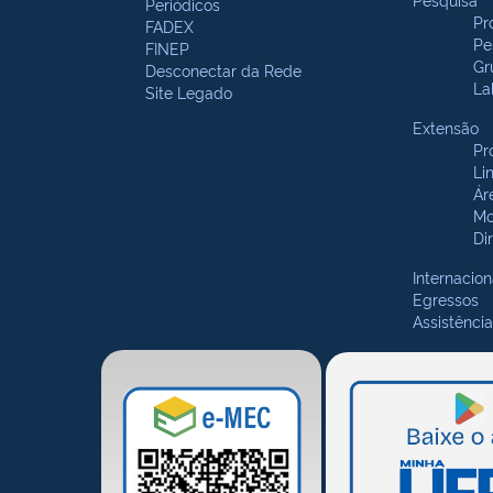
Periódicos
Pr
FADEX
Pe
FINEP
Gr
Desconectar da Rede
La
Site Legado
Extensão
Pr
Li
Ár
Mo
Di
Internacion
Egressos
Assistência