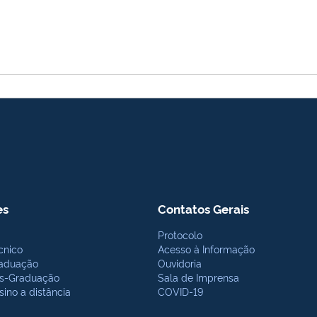
es
Contatos Gerais
Protocolo
cnico
Acesso à Informação
aduação
Ouvidoria
s-Graduação
Sala de Imprensa
sino a distância
COVID-19