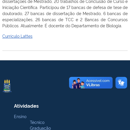
dissertações de Mestrado, 20 trabalhos de Conclusão de Curso e
Iniciação Científica. Participou de 17 bancas de defesa de tese de
doutorado, 27 bancas de dissertação de Mestrado, 6 bancas de
especializações, 26 bancas de TCC e 2 Bancas de Concursos
Públicos. Atualmente: É docente do Departamento de Biologia.
Currículo Lattes
Atividades
Ensino
Técnico
Graduação