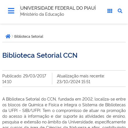
UNIVERSIDADE FEDERAL DO PIAUÍ
Ministério da Educação
Você
Biblioteca Setorial
está
Página inicial
aqui:
Biblioteca Setorial CCN
Publicado: 29/03/2017
Atualização mais recente:
14:10
23/10/2024 15:51
A Biblioteca Setorial do CCN, fundada em 2002, localiza-se entre
os blocos de Química e Física e integra o Sistema de Bibliotecas
da UFPI - SIBI/UFPI. Tem o compromisso de atuar na promoção
do acesso à informação e dar suporte às atividades de ensino,
pesquisa e extensão no âmbito da Universidade, especificamente
aos cursos da área de Ciências da Natureza e afins, contribuindo