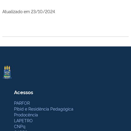
Atualizado em 23/10/2024
Acessos
PARFOR
Pibid e Residência Pedagógica
Prodocência
LAPETRO
CNPq