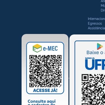
Ár
Mo
Di
Internacion
Egressos
Assistência