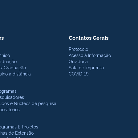
es
Contatos Gerais
Protocolo
cnico
Acesso à Informação
aduação
Ouvidoria
s-Graduação
Sala de Imprensa
sino a distância
COVID-19
ogramas
squisadores
upos e Núcleos de pesquisa
boratórios
ogramas E Projetos
nhas de Extensão