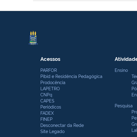
Acessos
Atividad
PARFOR
Ensino
Pibid e Residência Pedagógica
Té
Prodocência
Gr
LAPETRO
Pó
CNPq
En
CAPES
Pesquisa
Periódicos
Pr
FADEX
Pe
FINEP
Gr
Desconectar da Rede
La
Site Legado