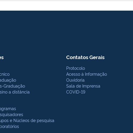
es
Contatos Gerais
Protocolo
cnico
Acesso à Informação
aduação
Ouvidoria
s-Graduação
Sala de Imprensa
sino a distância
COVID-19
ogramas
squisadores
upos e Núcleos de pesquisa
boratórios