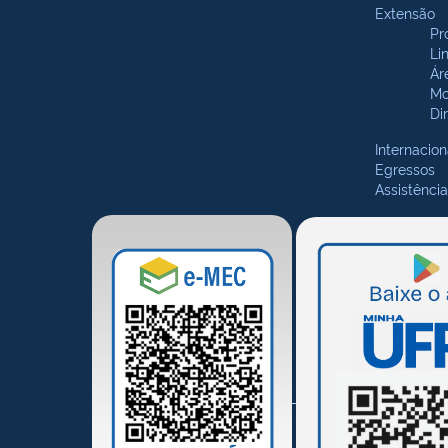
Extensão
Pr
Li
Ár
Mo
Di
Internacion
Egressos
Assistência