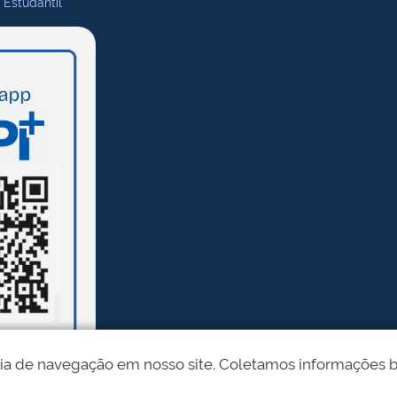
 Estudantil
ia de navegação em nosso site. Coletamos informações bási