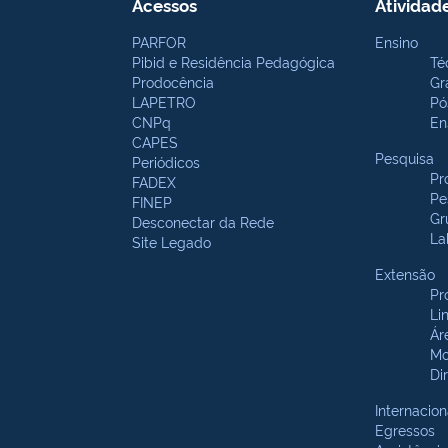
Acessos
Atividad
PARFOR
Ensino
Pibid e Residência Pedagógica
Té
Prodocência
Gr
LAPETRO
Pó
CNPq
En
CAPES
Pesquisa
Periódicos
Pr
FADEX
Pe
FINEP
Gr
Desconectar da Rede
La
Site Legado
Extensão
Pr
Li
Ár
Mo
Di
Internacion
Egressos