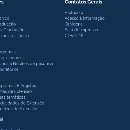
es
Contatos Gerais
Protocolo
cnico
Acesso à Informação
aduação
Ouvidoria
s-Graduação
Sala de Imprensa
sino a distância
COVID-19
ogramas
squisadores
upos e Núcleos de pesquisa
boratórios
ogramas E Projetos
nhas de Extensão
eas temáticas
dalidades de Extensão
retrizes de Extensão
al