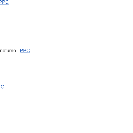
PPC
 noturno -
PPC
PC